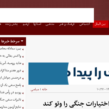
بین الملل
اجتماعی
فرهنگ و هنر
مذهبی
استانها
آرشیو
پخش زنده
ه
سرخط خبرها
یمن: معادله محاصره
واکنش بقائی به خی
شاید روسیه، آمریکا
دور هفتم مذاکرات
درخشش جوانان ایر
پاسخ منفی یک لژیو
۱۴۰
خانه
سیاسی
|
روبیو در رأس فشار
تاثیرات منفی جنگ ع
تیارات جنگی را وتو کند
نتایج آزمون مدارس