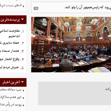
ادعای بسنت درباره 
رود که رئیس‌جمهور آن را وتو کند.
پربیننده‌ترین
مقاومت اسلامی ع
۱.
انداختیم
حمله سایبری با
۲.
هشدار صنعاء ب
۳.
وقوع انفجار م
۴.
خیزش مردم لبن
۵.
آخرین اخبار
‌کند
یمن: معادله محاصره
دور هفتم مذاکرات
روبیو در رأس فشار