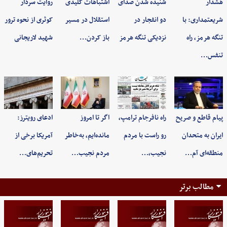
هشدار
شنیده شدن صدای
اشتباهات کلیدی
روایت سردار
شریعتمداری: با
دو انفجار در
استقلال در مسیر
کوثری از نحوه ترور
تنگه هرمز، راه
نزدیکی تنگه هرمز
باز کردن…
شهید لاریجانی
تنفس…
پیام قاطع و صریح
راه نافرجام ترامپ،
اگر تا امروز
ادعای رویترز:
ایران به متحدان
رو راست با مردم
مانده‌ایم، به‌خاطر
آمریکا برخی از
منطقه‌ای آم…
نجیب،…
مردم نجیب…
تحریم‌های…
مطالب برتر