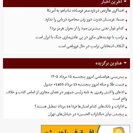
آخرین اخبار
افشاگری هاآرتص درباره سفر فرستاده نتانیاهو به آمریکا
صنعا: عربستان قدرت دور زدن محاصره دریایی را ندارد
کدام غول نفتی بیشترین سود را از بحران هرمز برد؟
ترامپ با تهدیدهای مکرر در پی عادی‌سازی جنگ با ایران است
ائتلاف انتخاباتی ترامپ در حال فروپاشی است
عناوین برگزیده
پیش‌بینی هواشناسی امروز پنجشنبه ۱۵ مرداد ۱۴۰۵
قیمت طلا و سکه امروز پنجشنبه 15 مرداد 1405+ جدول
ادعای واکنش رهبری به نامه رئیس جمهور در فضای مجازی از اساس کذب و خلاف
واقع است
ادارات و بانک‌های کدام استان‌ها فردا 14 مرداد تعطیل هستند؟
پیچیدن نوای «یالثارات الحسین» در خیابان‌های تهران