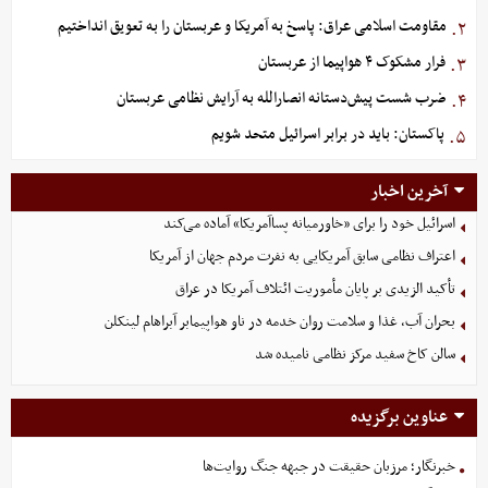
مقاومت اسلامی عراق: پاسخ به آمریکا و عربستان را به تعویق انداختیم
۲.
فرار مشکوک ۴ هواپیما از عربستان
۳.
ضرب شست پیش‌دستانه انصارالله به آرایش نظامی عربستان
۴.
پاکستان: باید در برابر اسرائیل متحد شویم
۵.
آخرین اخبار
اسرائیل خود را برای «خاورمیانه پساآمریکا» آماده می‌کند
اعتراف نظامی سابق آمریکایی به نفرت مردم جهان از آمریکا
تأکید الزیدی بر پایان مأموریت ائتلاف آمریکا در عراق
بحران آب، غذا و سلامت روان خدمه در ناو هواپیمابر آبراهام لینکلن
سالن کاخ سفید مرکز نظامی نامیده شد
عناوین برگزیده
خبرنگار؛ مرزبان حقیقت در جبهه جنگ روایت‌ها