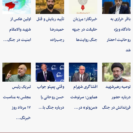
باقر خرازی به
خبرنگار؛ مرزبان
تأیید ربایش و قتل
اولین عکس از
دادگاه ویژه
حقیقت در جبهه
حمیدرضا
شهید والامقام
روحانیت احضار
جنگ روایت‌ها
رجب‌زاده
امنیت در جنگ…
شد
توصیه رهبرشهید
افشاگری شهرام
وقتی پمپئو جواب
تبریک رئیس
درباره حضور
همایون: سرنوشت
حسن روحانی را
مجلس به مناسبت
فرزندانش در جنگ
«من‌وتو» در…
درباره جنگ با…
۱۷ مرداد روز
خبرنگ…