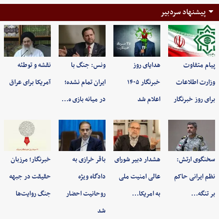
پیشنهاد سردبیر
پیام متفاوت
هدایای روز
ونس: جنگ با
نقشه و توطئه
وزارت اطلاعات
خبرنگار ۱۴۰۵
ایران تمام نشده؛
آمریکا برای عراق
برای روز خبرنگار
اعلام شد
در میانه بازی ه…
سخنگوی ارتش:
هشدار دبیر شورای
باقر خرازی به
خبرنگار؛ مرزبان
نظم ایرانی حاکم
عالی امنیت ملی
دادگاه ویژه
حقیقت در جبهه
بر تنگه…
به امریکا…
روحانیت احضار
جنگ روایت‌ها
شد