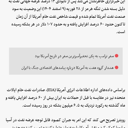
این خبرگزاری خاطرنشان می‌کند پس از نابودی ۱۳ درصد عرضه جهانی نفت به
دلیل بسته شدن تنگه هرمز از ۲۸ فوریه (۹ اسفند ۱۴۰۴) این وضعیت به سود
صنعت نفت آمریکا تمام شده و قیمت شاخص نفت خام آمریکا از آن زمان
تاکنون حدود ۶۰ درصد افزایش یافته و به حدود ۱۰۷ دلار در هر بشکه رسیده
است.
سفر ترامپ به پکن تحقیرآمیزترین سفر در تاریخ آمریکا بود
هشدار گروه هفت به آمریکا درباره پیامدهای اقتصادی جنگ با ایران
براساس داده‌های اداره اطلاعات انرژی آمریکا (EIA)، صادرات نفت خام ایالات
متحده نیز در مقایسه با قبل از حملات به ایران بیش از ۶۰ درصد افزایش یافته و
ماه گذشته به رکورد نزدیک به ۶.۵ میلیون بشکه در روز رسیده است.
رویترز تصریح می کند که این امر به جبران کمبود قابل توجه عرضه نفت در آسیا
و اروپا کمک کرد و نقش آمریکا را به‌عنوان «تولیدکننده تعیین کننده» جدید