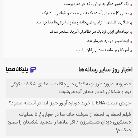
یک کشور دیگر به توافق مکه خواهد پیوست
یحیی گل‌محمدی آماده یک فصل سخت و طولانی با دهوک
هیلاری کلینتون: ترامپ نمی‌داند چطور با ایرانی‌ها مذاکره کند
پهپادهای ایران نزدیک سر نظامیان آمریکا منفجر شدند
اینفانتینو دوباره خبرساز شد
آمریکا زیر سایه فساد بی‌پایان ترامپ