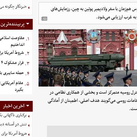
خبرنگار چگونه می
 هم‌زمان با سفر ولادیمیر پوتین به چین، رزمایش‌های
 به غرب ارزیابی می‌شود.
پربیننده‌ترین
مقاومت اسلامی ع
۱.
انداختیم
شروط آمریکا بر
۲.
فرار مشکوک ۴ هواپیما از عربستان
۳.
حمله سایبری با
۴.
مقام آمریکایی:
۵.
بگیرد
ترل روسیه متمرکز است و بخشی از همکاری نظامی در
مات روسی می‌گویند هدف اصلی، اطمینان از آمادگی
آخرین اخبار
است.
برکناری ناگهانی ی
تنش در آستانه دی
شروط آمریکا برای 