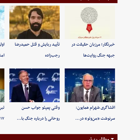
خبرنگار؛ مرزبان حقیقت در
تأیید ربایش و قتل حمیدرضا
اول
جبهه جنگ روایت‌ها
رجب‌زاده
امن
افشاگری شهرام همایون:
وقتی پمپئو جواب حسن
تبر
سرنوشت «من‌وتو» در…
روحانی را درباره جنگ با…
۱۷ مرداد روز خبرنگ…
مطالب برتر