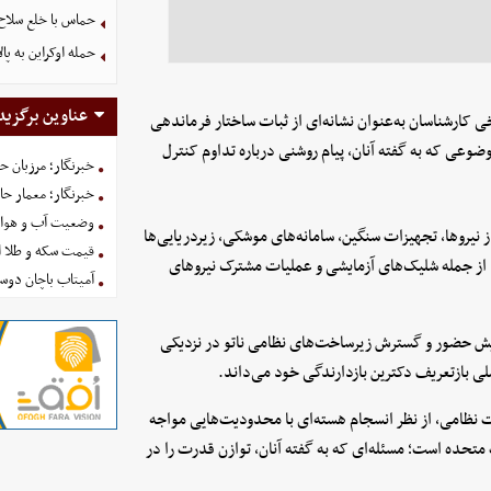
حماس با خلع سلاح
حمله اوکراین به پال
عناوین برگزید
ی کارشناسان به‌عنوان نشانه‌ای از ثبات ساختار فرماندهی
عی که به گفته آنان، پیام روشنی درباره تداوم کنترل
خبرنگار؛ مرزبان 
خبرنگار؛ معمار ح
وضعیت آب و هوای کشور ا
 نیروها، تجهیزات سنگین، سامانه‌های موشکی، زیردریایی‌ها
قیمت سکه و طلا امروز شنبه
از جمله شلیک‌های آزمایشی و عملیات مشترک نیروهای
آمیتاب باچان دوست
ایش حضور و گسترش زیرساخت‌های نظامی ناتو در نزدیکی
لی بازتعریف دکترین بازدارندگی خود می‌داند.
ت نظامی، از نظر انسجام هسته‌ای با محدودیت‌هایی مواجه
تحده است؛ مسئله‌ای که به گفته آنان، توازن قدرت را در