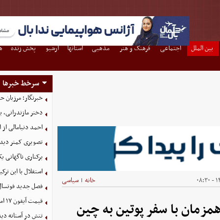
بین الملل
اجتماعی
فرهنگ و هنر
مذهبی
استانها
آرشیو
پخش زنده
ه
سرخط خبرها
خبرنگار؛ مرزبان 
دختر مازندرانی، ب
احمد دنیامالی از 
تصویری کمتر دیده
برکناری ناگهانی ی
استقلال با این تر
۱۴
خانه
سیاسی
|
فصل جدید فوتسال زنان با ۱۶ تیم
قیمت آیفون ۱۷ امروز شنبه ۱۷ مرداد ۱۴۰۵
مزمان با سفر پوتین به چین
تنش در آستانه دی