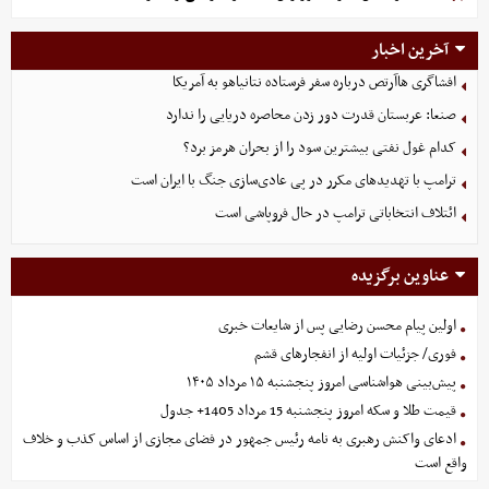
آخرین اخبار
افشاگری هاآرتص درباره سفر فرستاده نتانیاهو به آمریکا
صنعا: عربستان قدرت دور زدن محاصره دریایی را ندارد
کدام غول نفتی بیشترین سود را از بحران هرمز برد؟
ترامپ با تهدیدهای مکرر در پی عادی‌سازی جنگ با ایران است
ائتلاف انتخاباتی ترامپ در حال فروپاشی است
عناوین برگزیده
اولین پیام محسن رضایی پس از شایعات خبری
فوری/ جزئیات اولیه از انفجارهای قشم
پیش‌بینی هواشناسی امروز پنجشنبه ۱۵ مرداد ۱۴۰۵
قیمت طلا و سکه امروز پنجشنبه 15 مرداد 1405+ جدول
ادعای واکنش رهبری به نامه رئیس جمهور در فضای مجازی از اساس کذب و خلاف
واقع است