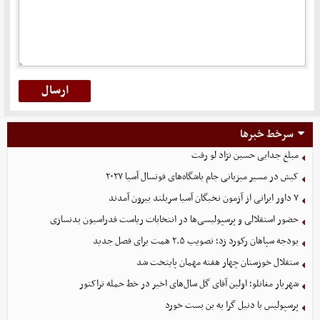
سرخط خبرها
مبلغ جدایی حسین نژاد لو رفت
کیش در مسیر میزبانی جام باشگاه‌های فوتسال آسیا ۲۰۲۷
۷ داور ایرانی از آزمون نخبگان آسیا سربلند بیرون آمدند
حضور استقلالی و پرسپولیسی‌ها در انتخابات ریاست فدراسیون بدنسازی
بودجه سپاهان رکورد زد؛ تصویب ۲.۵ همت برای فصل جدید
ستقلال خوزستان چهار هفته مهمان پایتخت شد
شهریار مغانلو؛ اولین آقای گل سال‌های اخیر در خط حمله تراکتور
پرسپولیس با دنیل گرا به بن بست خورد