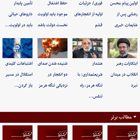
اولین پیام محسن
فوری/ جزئیات
حفظ اشتغال
تأمین پایدار
رضایی پس از
اولیه از انفجارهای
موجود باید اولویت
داروهای حیاتی
شایعات خبری
قشم
نخست دولت باشد
باید در اولویت…
ابتکارات رهبر
هشدار
شنیده شدن صدای
اشتباهات کلیدی
انقلاب در میدان
شریعتمداری: با
دو انفجار در
استقلال در مسیر
نبرد
تنگه هرمز، راه
نزدیکی تنگه هرمز
باز کردن…
تنفس…
مطالب برتر