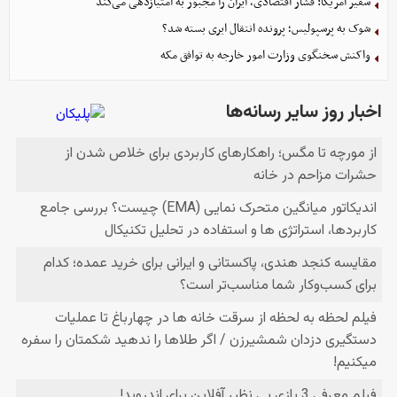
سفیر آمریکا: فشار اقتصادی، ایران را مجبور به امتیازدهی می‌کند
شوک به پرسپولیس؛ پرونده انتقال ایری بسته شد؟
واکنش سخنگوی وزارت امور خارجه به توافق مکه