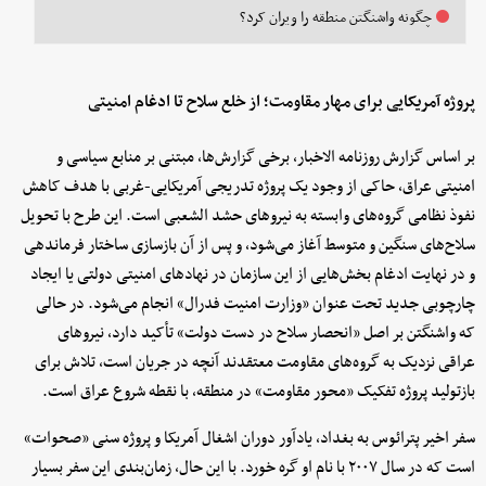
چگونه واشنگتن منطقه را ویران کرد؟
پروژه آمریکایی برای مهار مقاومت؛ از خلع سلاح تا ادغام امنیتی
بر اساس گزارش‌ روزنامه الاخبار، برخی گزارش‌ها، مبتنی بر منابع سیاسی و
امنیتی عراق، حاکی از وجود یک پروژه تدریجی آمریکایی-غربی با هدف کاهش
نفوذ نظامی گروه‌های وابسته به نیروهای حشد الشعبی است. این طرح با تحویل
سلاح‌های سنگین و متوسط ​​آغاز می‌شود، و پس از آن بازسازی ساختار فرماندهی
و در نهایت ادغام بخش‌هایی از این سازمان در نهادهای امنیتی دولتی یا ایجاد
چارچوبی جدید تحت عنوان «وزارت امنیت فدرال» انجام می‌شود. در حالی
که واشنگتن بر اصل «انحصار سلاح در دست دولت» تأکید دارد، نیروهای
عراقی نزدیک به گروه‌های مقاومت معتقدند آنچه در جریان است، تلاش برای
بازتولید پروژه تفکیک «محور مقاومت» در منطقه، با نقطه شروع عراق است.
سفر اخیر پترائوس به بغداد، یادآور دوران اشغال آمریکا و پروژه سنی «صحوات»
است که در سال ۲۰۰۷ با نام او گره خورد. با این حال، زمان‌بندی این سفر بسیار