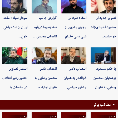
تصویر جدید از
انتقاد طوفانی
گزارش جالب
سردار سپاه : ملت
محمود احمدی‌نژاد
مجری مشهور از
صداوسیما درباره
ایران از دادخواهی
در جلسه…
علی دایی +فیلم
انتصاب محسن…
خون…
با حکم مسعود
انتصاب دکتر
انتصاب دکتر
انتشار تصاویر
پزشکیان، محسن
ذوالقدر به عنوان
محسن رضایی به
حضور رهبر انقلاب
رضایی به عنوان…
مشاور سیاسی…
عنوان نماینده…
در جلسات با…
مطالب برتر