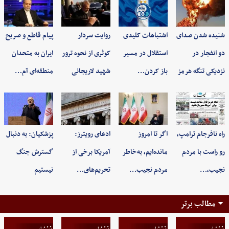
شنیده شدن صدای
اشتباهات کلیدی
روایت سردار
پیام قاطع و صریح
دو انفجار در
استقلال در مسیر
کوثری از نحوه ترور
ایران به متحدان
نزدیکی تنگه هرمز
باز کردن…
شهید لاریجانی
منطقه‌ای آم…
راه نافرجام ترامپ،
اگر تا امروز
ادعای رویترز:
پزشکیان: به‌ دنبال
رو راست با مردم
مانده‌ایم، به‌خاطر
آمریکا برخی از
گسترش جنگ
نجیب،…
مردم نجیب…
تحریم‌های…
نیستیم
مطالب برتر