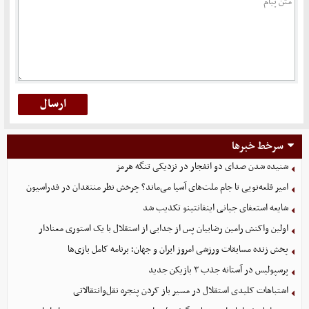
سرخط خبرها
شنیده شدن صدای دو انفجار در نزدیکی تنگه هرمز
امیر قلعه‌نویی تا جام ملت‌های آسیا می‌ماند؟ چرخش نظر منتقدان در فدراسیون
شایعه استعفای جیانی اینفانتینو تکذیب شد
اولین واکنش رامین رضاییان پس از جدایی از استقلال با یک استوری معنادار
پخش زنده مسابقات ورزشی امروز ایران و جهان؛ برنامه کامل بازی‌ها
پرسپولیس در آستانه جذب ۳ بازیکن جدید
اشتباهات کلیدی استقلال در مسیر باز کردن پنجره نقل‌وانتقالاتی