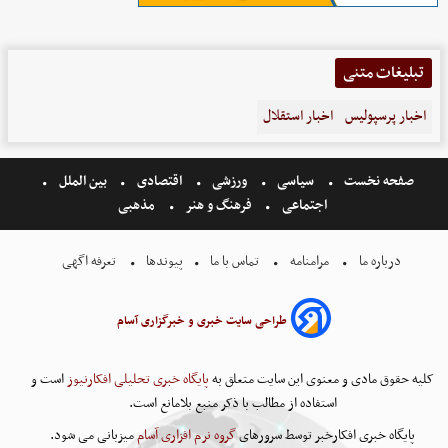
تبلیغات متنی
اخبار پرسپولیس
اخبار استقلال
صفحه نخست
سیاسی
ورزشی
اقتصادی
بین الملل
اجتماعی
فرهنگ و هنر
مذهبی
درباره ما
مرامنامه
تماس با ما
پیوندها
تعرفه اگهی
طراحی سایت خبری و خبرگزاری آسام
کلیه حقوق مادی و معنوی این سایت متعلق به
پایگاه خبری تحلیلی افکارنیوز
است و
استفاده از مطالب با ذکر منبع بلامانع است.
پایگاه خبری افکارخبر توسط سرورهای
گروه نرم افزاری آسام
میزبانی می شود.