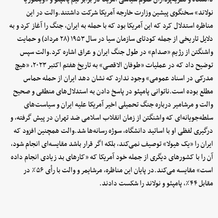
نولاند» سخنگوی پیشین وزارت خارجه آمریکا شرکت داشتند.والت در این
مناظره استدلال کرد که این آمریکا بود که با حمله به ایران، جنگ را آغاز کرد و به
دلایل تاریخی از جمله کودتای سازمان سیا در سال ۱۹۵۳ (۲۸ مرداد) و حمایت
واشنگتن از رژیم «صدام» در طول جنگ ایران و عراق اشاره کرد.والت سپس
توضیح داد که در عملیات «طوفان الاقصی» به تاریخ هفتم اکتبر ۲۰۲۳، «هیچ
مدرکی در اسناد عمومی» وجود ندارد که نشان دهد ایران از حمله حماس
مطلع بوده است.ناتوانی پامپئو در پاسخ دادن به استدلال‌های منطقی و صحیح
والت و مرشامیر درباره جنگ تحمیلی اخیر آمریکا علیه ایران و سیاست‌های
سلطه‌جویانه‌ای که واشنگتن از زمان انقلاب اسلامی ضد تهران در پیش گرفته، و
درگیری لفظی او با اساتید دانشگاه، سوژه رسانه‌ها شد.والت همچنین افزود که
ایران را «یک هیولا» توصیف نمی‌کند، بلکه اگر قرار باشد مقایسه‌ای انجام شود،
آن را با کشورهای دیگری از جمله خود آمریکا که «کارهای بد زیادی انجام داده
است» مقایسه می‌کند.در پایان این مناظره، مرشایمر و والت با رأی ۵۶٪ در
مقابل ۴۴٪، پامپئو و نولاند را شکست دادند.