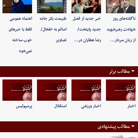
ناگفته‌های روز
خبر جدید از فصل
طبیعت بکر جاده
اعتماد عمومی
شهادت رهبرشهید
جدید پایتخت/
اسالم به خلخال/
فقط با خبرهای
از زبان سردار…
رضا عطاران در…
تصاویر
خوب ساخته
نمی‌شود
مطالب برتر
اخبار
اخبار ورزشی
استقلال
پرسپولیس
مطالب پیشنهادی