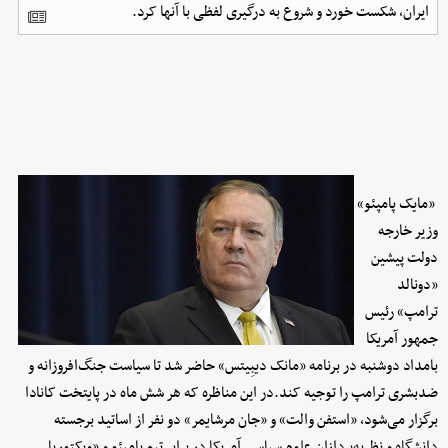
ایران، شکست خورد و شروع به درگیری لفظی با آنها کرد.
«مایک پامپئو»
وزیر خارجه
دولت پیشین
«دونالد
ترامپ» رئیس
جمهور آمریکا
بامداد دوشنبه در برنامه «مانک دیبِیتس» حاضر شد تا سیاست جنگ‌افروزانه و
ضدبشری ترامپ را توجیه کند.در این مناظره که هر شش ماه در پایتخت کانادا
برگزار می‌شود، «استفن والت» و «جان مرشایمر» دو نفر از اساتید برجسته
دانشگاه و نظریه‌پردازان علوم سیاسی آمریکا در برابر تیم پامپئو و «ویکتوریا