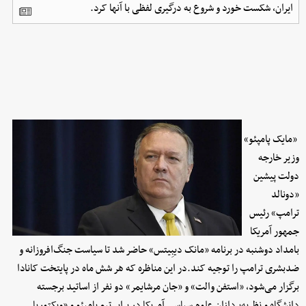
ایران، شکست خورد و شروع به درگیری لفظی با آنها کرد.
«مایک پامپئو»
وزیر خارجه
دولت پیشین
«دونالد
ترامپ» رئیس
جمهور آمریکا
بامداد دوشنبه در برنامه «مانک دیبِیتس» حاضر شد تا سیاست جنگ‌افروزانه و
ضدبشری ترامپ را توجیه کند.در این مناظره که هر شش ماه در پایتخت کانادا
برگزار می‌شود، «استفن والت» و «جان مرشایمر» دو نفر از اساتید برجسته
دانشگاه و نظریه‌پردازان علوم سیاسی آمریکا در برابر تیم پامپئو و «ویکتوریا