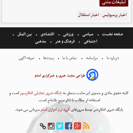
تبلیغات متنی
اخبار پرسپولیس
اخبار استقلال
صفحه نخست
سیاسی
ورزشی
اقتصادی
بین الملل
اجتماعی
فرهنگ و هنر
مذهبی
درباره ما
مرامنامه
تماس با ما
پیوندها
تعرفه اگهی
طراحی سایت خبری و خبرگزاری آسام
کلیه حقوق مادی و معنوی این سایت متعلق به
پایگاه خبری تحلیلی افکارنیوز
است و
استفاده از مطالب با ذکر منبع بلامانع است.
پایگاه خبری افکارخبر توسط سرورهای
گروه نرم افزاری آسام
میزبانی می شود.