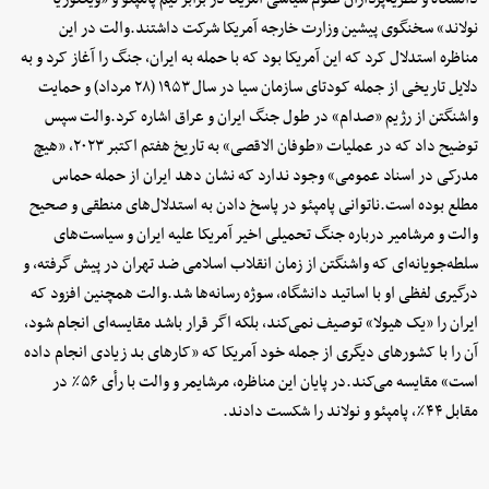
نولاند» سخنگوی پیشین وزارت خارجه آمریکا شرکت داشتند.والت در این
مناظره استدلال کرد که این آمریکا بود که با حمله به ایران، جنگ را آغاز کرد و به
دلایل تاریخی از جمله کودتای سازمان سیا در سال ۱۹۵۳ (۲۸ مرداد) و حمایت
واشنگتن از رژیم «صدام» در طول جنگ ایران و عراق اشاره کرد.والت سپس
توضیح داد که در عملیات «طوفان الاقصی» به تاریخ هفتم اکتبر ۲۰۲۳، «هیچ
مدرکی در اسناد عمومی» وجود ندارد که نشان دهد ایران از حمله حماس
مطلع بوده است.ناتوانی پامپئو در پاسخ دادن به استدلال‌های منطقی و صحیح
والت و مرشامیر درباره جنگ تحمیلی اخیر آمریکا علیه ایران و سیاست‌های
سلطه‌جویانه‌ای که واشنگتن از زمان انقلاب اسلامی ضد تهران در پیش گرفته، و
درگیری لفظی او با اساتید دانشگاه، سوژه رسانه‌ها شد.والت همچنین افزود که
ایران را «یک هیولا» توصیف نمی‌کند، بلکه اگر قرار باشد مقایسه‌ای انجام شود،
آن را با کشورهای دیگری از جمله خود آمریکا که «کارهای بد زیادی انجام داده
است» مقایسه می‌کند.در پایان این مناظره، مرشایمر و والت با رأی ۵۶٪ در
مقابل ۴۴٪، پامپئو و نولاند را شکست دادند.