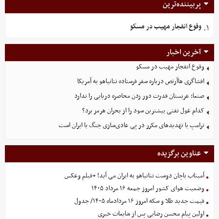
پربیننده‌ترین
وقوع انفجار مهیب در مسکو
۱.
آخرین اخبار
وقوع انفجار مهیب در مسکو
افشاگری هاآرتص درباره سفر فرستاده نتانیاهو به آمریکا
صنعا: عربستان قدرت دور زدن محاصره دریایی را ندارد
کدام غول نفتی بیشترین سود را از بحران هرمز برد؟
ترامپ با تهدیدهای مکرر در پی عادی‌سازی جنگ با ایران است
عناوین برگزیده
آمیتاب باچان دوست نتانیاهو به ایران می آید! +فیلم وعکس
وضعیت هوای کشور امروز جمعه ۱۶ مرداد ۱۴۰۵
قیمت جدید طلا و سکه امروز ۱۶ مردادماه ۱۴۰۵/ جدول
اولین پیام محسن رضایی پس از شایعات خبری