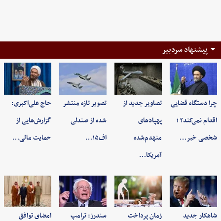
پیشنهاد سردبیر
چرا دستگاه قضایی
تصاویر جدید از
تصویر تازه منتشر
حاج علی‌اکبری:
اقدام نمی‌کند؟ ؛
پهپادهای
شده از صندلی
گزارش‌هایی از
شخصی خبر…
منهدم‌شده
اف۱۵…
حمایت مالی…
آمریکا…
شاهکار جدید
زمان پرداخت
سندرز: ترامپ
امضای توافق