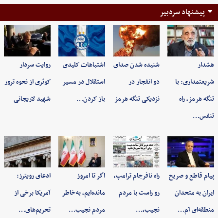
پیشنهاد سردبیر
هشدار
شنیده شدن صدای
اشتباهات کلیدی
روایت سردار
شریعتمداری: با
دو انفجار در
استقلال در مسیر
کوثری از نحوه ترور
تنگه هرمز، راه
نزدیکی تنگه هرمز
باز کردن…
شهید لاریجانی
تنفس…
پیام قاطع و صریح
راه نافرجام ترامپ،
اگر تا امروز
ادعای رویترز:
ایران به متحدان
رو راست با مردم
مانده‌ایم، به‌خاطر
آمریکا برخی از
منطقه‌ای آم…
نجیب،…
مردم نجیب…
تحریم‌های…