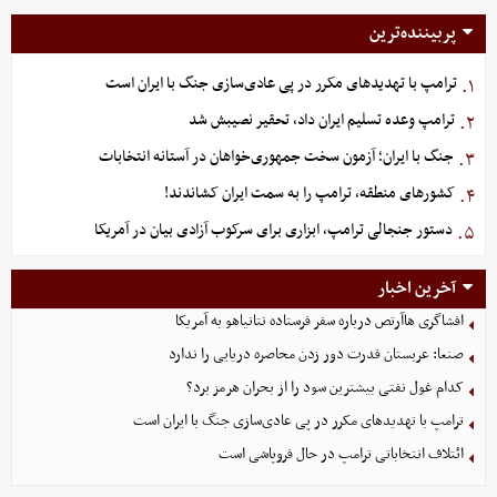
پربیننده‌ترین
ترامپ با تهدیدهای مکرر در پی عادی‌سازی جنگ با ایران است
۱.
ترامپ وعده تسلیم ایران داد، تحقیر نصیبش شد
۲.
جنگ با ایران؛ آزمون سخت جمهوری‌خواهان در آستانه انتخابات
۳.
کشورهای منطقه، ترامپ را به سمت ایران کشاندند!
۴.
دستور جنجالی ترامپ، ابزاری برای سرکوب آزادی بیان در آمریکا
۵.
آخرین اخبار
افشاگری هاآرتص درباره سفر فرستاده نتانیاهو به آمریکا
صنعا: عربستان قدرت دور زدن محاصره دریایی را ندارد
کدام غول نفتی بیشترین سود را از بحران هرمز برد؟
ترامپ با تهدیدهای مکرر در پی عادی‌سازی جنگ با ایران است
ائتلاف انتخاباتی ترامپ در حال فروپاشی است