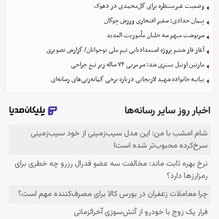
وضعیت غیرمنتظره برای گل‌محمدی در دهوک
پیمان حدادی؛ سفیر افتخاری ورزش چوگان
سرنوشت مبهم سه خلبان مأموریت العدید
آغاز فاز ششم پروژه استعدادیابی تیم ملی نوجوانان/ گزارش تصویری
مارتین اونیل بستری شد؛ سرمربی ۷۴ ساله زیر تیغ جراحی
بیانیه خانواده شهید لاریجانی درباره برخی گمانه‌زنی‌های رسانه‌ای