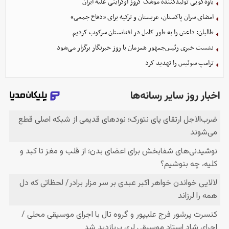
یاوه‌گویی تولیدکننده موشک کروز اوکراینی علیه ایران
امضای سران پاکستان، عربستان و ترکیه برای «دفاع جمعی»
طالبان: داعش را به طور کامل در افغانستان سرکوب کردیم
نشست خبری رئیس‌جمهور همزمان با روز خبرنگار برگزار می‌شود
ترامپ سوئیس را تهدید کرد