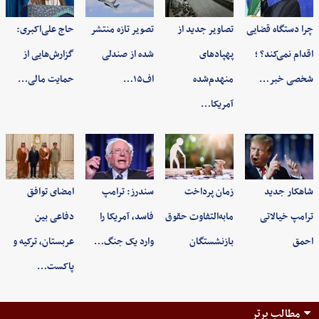
چرا دستگاه قضایی
تصاویر جدید از
تصویر تازه منتشر
حاج علی‌اکبری:
اقدام نمی‌کند؟ ؛
پهپادهای
شده از صندلی
گزارش‌هایی از
شخصی خبر…
منهدم‌شده
اف۱۵…
حمایت مالی…
آمریکا…
شاهکار جدید
زمان پرداخت
سندرز: ترامپ
امضای توافق
ترامپ خیالاتی
مابه‌التفاوت حقوق
فاسد، آمریکا را
دفاعی بین
احمق
بازنشستگان
وارد یک جنگ…
عربستان، ترکیه و
پاکست…
مطالب برتر