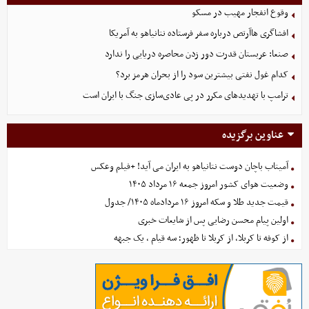
وقوع انفجار مهیب در مسکو
افشاگری هاآرتص درباره سفر فرستاده نتانیاهو به آمریکا
صنعا: عربستان قدرت دور زدن محاصره دریایی را ندارد
کدام غول نفتی بیشترین سود را از بحران هرمز برد؟
ترامپ با تهدیدهای مکرر در پی عادی‌سازی جنگ با ایران است
عناوین برگزیده
آمیتاب باچان دوست نتانیاهو به ایران می آید! +فیلم وعکس
وضعیت هوای کشور امروز جمعه ۱۶ مرداد ۱۴۰۵
قیمت جدید طلا و سکه امروز ۱۶ مردادماه ۱۴۰۵/ جدول
اولین پیام محسن رضایی پس از شایعات خبری
از کوفه تا کربلا، از کربلا تا ظهور؛ سه قیام ، یک جبهه