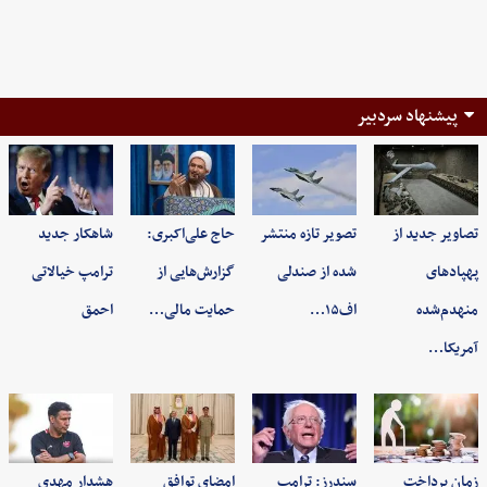
پیشنهاد سردبیر
تصاویر جدید از
تصویر تازه منتشر
حاج علی‌اکبری:
شاهکار جدید
پهپادهای
شده از صندلی
گزارش‌هایی از
ترامپ خیالاتی
منهدم‌شده
اف۱۵…
حمایت مالی…
احمق
آمریکا…
زمان پرداخت
سندرز: ترامپ
امضای توافق
هشدار مهدی