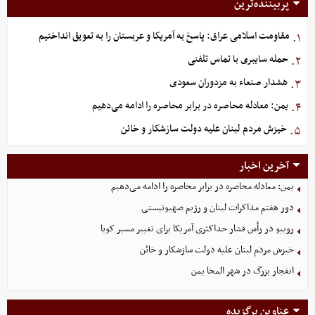
پربیننده‌ترین
مقاومت اسلامی عراق: پاسخ به آمریکا و عربستان را به تعویق انداختیم
۱.
حمله سایبری با تماس تلفنی
۲.
هشدار صنعاء به مزدوران سعودی
۳.
یمن: معادله محاصره در برابر محاصره را ادامه می‌دهیم
۴.
خیزش مردم لبنان علیه دولت سازشکار و خائن
۵.
آخرین اخبار
یمن: معادله محاصره در برابر محاصره را ادامه می‌دهیم
دور هفتم مذاکرات لبنان و رژیم صهیونیستی
روبیو در رأس فشار حداکثری آمریکا برای تغییر مسیر کوبا
خیزش مردم لبنان علیه دولت سازشکار و خائن
انفجار بزرگ در شهر المخا یمن
عناوین برگزیده