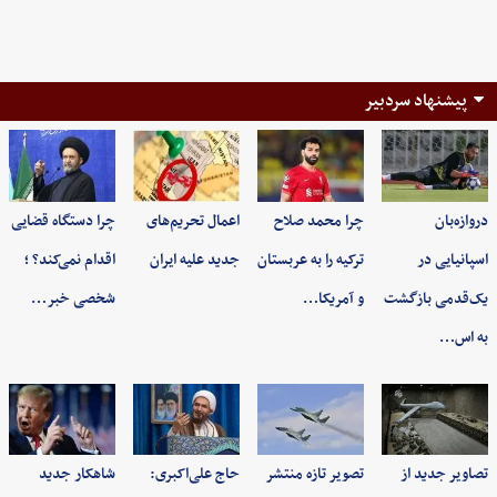
پیشنهاد سردبیر
دروازه‌بان
چرا محمد صلاح
اعمال تحریم‌های
چرا دستگاه قضایی
اسپانیایی در
ترکیه را به عربستان
جدید علیه ایران
اقدام نمی‌کند؟ ؛
یک‌قدمی بازگشت
و آمریکا…
شخصی خبر…
به اس…
تصاویر جدید از
تصویر تازه منتشر
حاج علی‌اکبری:
شاهکار جدید