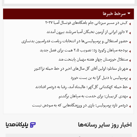
سرخط خبرها
کیش در مسیر میزبانی جام باشگاه‌های فوتسال آسیا ۲۰۲۷
۷ داور ایرانی از آزمون نخبگان آسیا سربلند بیرون آمدند
حضور استقلالی و پرسپولیسی‌ها در انتخابات ریاست فدراسیون بدنسازی
بودجه سپاهان رکورد زد؛ تصویب ۲.۵ همت برای فصل جدید
ستقلال خوزستان چهار هفته مهمان پایتخت شد
شهریار مغانلو؛ اولین آقای گل سال‌های اخیر در خط حمله تراکتور
پرسپولیس با دنیل گرا به بن بست خورد
خط حمله کهکشانی گل‌گهر؛ عالیشاه آمد، رقبا به دردسر افتادند
مهدی کریمیان: برای خدمت به سپاهان برگشتم
دردسر تازه پرسپولیس؛ بازی در ورزشگاه‌هایی که به سودش نیست