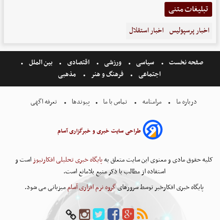
تبلیغات متنی
اخبار پرسپولیس
اخبار استقلال
صفحه نخست
سیاسی
ورزشی
اقتصادی
بین الملل
اجتماعی
فرهنگ و هنر
مذهبی
درباره ما
مرامنامه
تماس با ما
پیوندها
تعرفه اگهی
طراحی سایت خبری و خبرگزاری آسام
کلیه حقوق مادی و معنوی این سایت متعلق به
پایگاه خبری تحلیلی افکارنیوز
است و
استفاده از مطالب با ذکر منبع بلامانع است.
پایگاه خبری افکارخبر توسط سرورهای
گروه نرم افزاری آسام
میزبانی می شود.