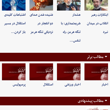
ابتکارات رهبر
هشدار
شنیده شدن صدای
اشتباهات کلیدی
انقلاب در میدان
شریعتمداری: با
دو انفجار در
استقلال در مسیر
نبرد
تنگه هرمز، راه
نزدیکی تنگه هرمز
باز کردن…
تنفس…
مطالب برتر
اخبار
اخبار ورزشی
استقلال
پرسپولیس
مطالب پیشنهادی