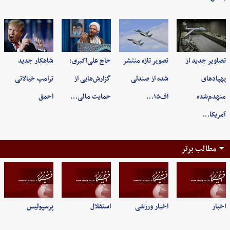
تصاویر جدید از
تصویر تازه منتشر
حاج علی‌اکبری:
شاهکار جدید
پهپادهای
شده از صندلی
گزارش‌هایی از
ترامپ خیالاتی
منهدم‌شده
اف۱۵…
حمایت مالی…
احمق
آمریکا…
مطالب برتر
اخبار
اخبار ورزشی
استقلال
پرسپولیس