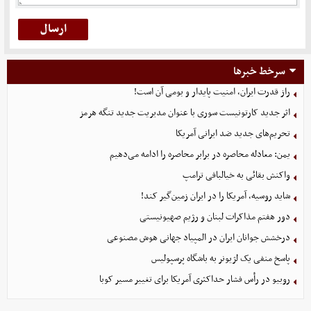
سرخط خبرها
راز قدرت ایران، امنیت پایدار و بومی آن است!
اثر جدید کارتونیست سوری با عنوان مدیریت جدید تنگه هرمز
تحریم‌های جدید ضد ایرانی آمریکا
یمن: معادله محاصره در برابر محاصره را ادامه می‌دهیم
واکنش بقائی به خیالبافی ترامپ
شاید روسیه، آمریکا را در ایران زمین‌گیر کند!
دور هفتم مذاکرات لبنان و رژیم صهیونیستی
درخشش جوانان ایران در المپیاد جهانی هوش مصنوعی
پاسخ منفی یک لژیونر به باشگاه پرسپولیس
روبیو در رأس فشار حداکثری آمریکا برای تغییر مسیر کوبا