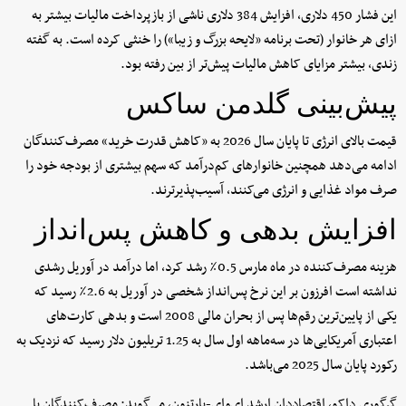
این فشار 450 دلاری، افزایش 384 دلاری ناشی از بازپرداخت مالیات بیشتر به
ازای هر خانوار (تحت برنامه «لایحه بزرگ و زیبا») را خنثی کرده است. به گفته
زندی، بیشتر مزایای کاهش مالیات پیش‌تر از بین رفته بود.
پیش‌بینی گلدمن ساکس
قیمت بالای انرژی تا پایان سال 2026 به «کاهش قدرت خرید» مصرف‌کنندگان
ادامه می‌دهد همچنین خانوارهای کم‌درآمد که سهم بیشتری از بودجه خود را
صرف مواد غذایی و انرژی می‌کنند، آسیب‌پذیرترند.
افزایش بدهی و کاهش پس‌انداز
هزینه مصرف‌کننده در ماه مارس 0.5٪ رشد کرد، اما درآمد در آوریل رشدی
نداشته است افرزون بر این نرخ پس‌انداز شخصی در آوریل به 2.6٪ رسید که
یکی از پایین‌ترین رقم‌ها پس از بحران مالی 2008 است و بدهی کارت‌های
اعتباری آمریکایی‌ها در سه‌ماهه اول سال به 1.25 تریلیون دلار رسید که نزدیک به
رکورد پایان سال 2025 می‌باشد.
گرگوری داکو، اقتصاددان ارشد ای‌وای-پارتنون، می‌گوید: مصرف‌کنندگان با