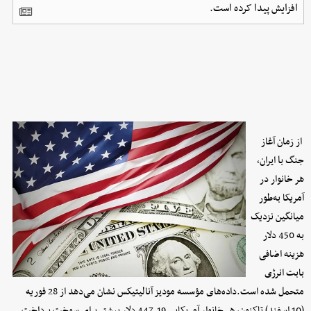
افزایش پیدا کرده است.
از زمان آغاز
با
جنگ
ایران،
هر خانوار در
آمریکا به‌طور
میانگین نزدیک
به 450 دلار
هزینه اضافی
بابت انرژی
متحمل شده است.داده‌های مؤسسه مودیز آنالیتیکس نشان می‌دهد از 28 فوریه
(10 اسفند) تاکنون، هر خانوار آمریکایی 447.19 دلار بیشتر برای سوخت پرداخت