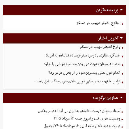
پربیننده‌ترین
وقوع انفجار مهیب در مسکو
۱.
آخرین اخبار
وقوع انفجار مهیب در مسکو
افشاگری هاآرتص درباره سفر فرستاده نتانیاهو به آمریکا
صنعا: عربستان قدرت دور زدن محاصره دریایی را ندارد
کدام غول نفتی بیشترین سود را از بحران هرمز برد؟
ترامپ با تهدیدهای مکرر در پی عادی‌سازی جنگ با ایران است
عناوین برگزیده
آمیتاب باچان دوست نتانیاهو به ایران می آید! +فیلم وعکس
وضعیت هوای کشور امروز جمعه ۱۶ مرداد ۱۴۰۵
قیمت جدید طلا و سکه امروز ۱۶ مردادماه ۱۴۰۵/ جدول