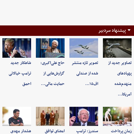
پیشنهاد سردبیر
تصاویر جدید از
تصویر تازه منتشر
حاج علی‌اکبری:
شاهکار جدید
پهپادهای
شده از صندلی
گزارش‌هایی از
ترامپ خیالاتی
منهدم‌شده
اف۱۵…
حمایت مالی…
احمق
آمریکا…
زمان پرداخت
سندرز: ترامپ
امضای توافق
هشدار مهدی