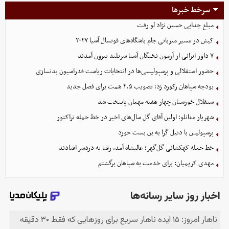
سرخط خبرها
مبلغ جدایی حسین نژاد لو رفت
کیش در مسیر میزبانی جام باشگاه‌های فوتسال آسیا ۲۰۲۷
۷ داور ایرانی از آزمون نخبگان آسیا سربلند بیرون آمدند
حضور استقلالی و پرسپولیسی‌ها در انتخابات ریاست فدراسیون بدنسازی
بودجه سپاهان رکورد زد؛ تصویب ۲.۵ همت برای فصل جدید
ستقلال خوزستان چهار هفته مهمان پایتخت شد
شهریار مغانلو؛ اولین آقای گل سال‌های اخیر در خط حمله تراکتور
پرسپولیس با دنیل گرا به بن بست خورد
خط حمله کهکشانی گل‌گهر؛ عالیشاه آمد، رقبا به دردسر افتادند
مهدی کریمیان: برای خدمت به سپاهان برگشتم