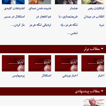
ابتکارات رهبر
هشدار
شنیده شدن صدای
اشتباهات کلیدی
انقلاب در میدان
شریعتمداری: با
دو انفجار در
استقلال در مسیر
نبرد
تنگه هرمز، راه
نزدیکی تنگه هرمز
باز کردن…
تنفس…
مطالب برتر
اخبار
اخبار ورزشی
استقلال
پرسپولیس
مطالب پیشنهادی