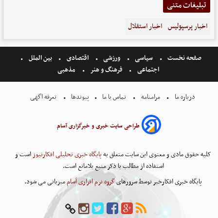
تبلیغات متنی
اخبار پرسپولیس
اخبار استقلال
صفحه نخست
سیاسی
ورزشی
اقتصادی
بین الملل
اجتماعی
فرهنگ و هنر
مذهبی
درباره ما
مرامنامه
تماس با ما
پیوندها
تعرفه اگهی
طراحی سایت خبری و خبرگزاری آسام
کلیه حقوق مادی و معنوی این سایت متعلق به
پایگاه خبری تحلیلی افکارنیوز
است و
استفاده از مطالب با ذکر منبع بلامانع است.
پایگاه خبری افکارخبر توسط سرورهای
گروه نرم افزاری آسام
میزبانی می شود.