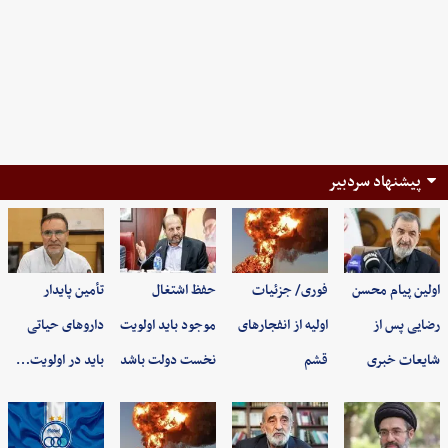
پیشنهاد سردبیر
اولین پیام محسن
فوری/ جزئیات
حفظ اشتغال
تأمین پایدار
رضایی پس از
اولیه از انفجارهای
موجود باید اولویت
داروهای حیاتی
شایعات خبری
قشم
نخست دولت باشد
باید در اولویت…