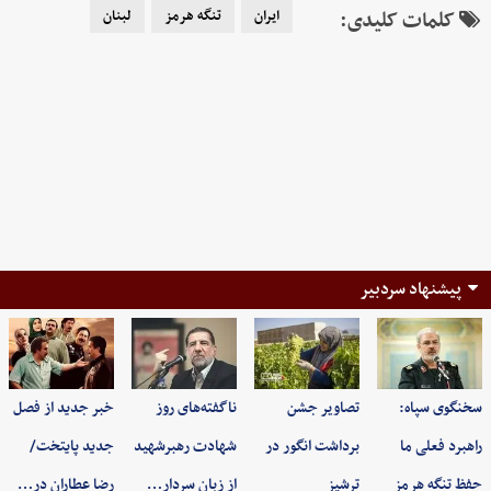
کلمات کلیدی:
ایران
تنگه هرمز
لبنان
پیشنهاد سردبیر
سخنگوی سپاه:
تصاویر جشن
ناگفته‌های روز
خبر جدید از فصل
راهبرد فعلی ما
برداشت انگور در
شهادت رهبرشهید
جدید پایتخت/
حفظ تنگه هرمز
ترشیز
از زبان سردار…
رضا عطاران در…