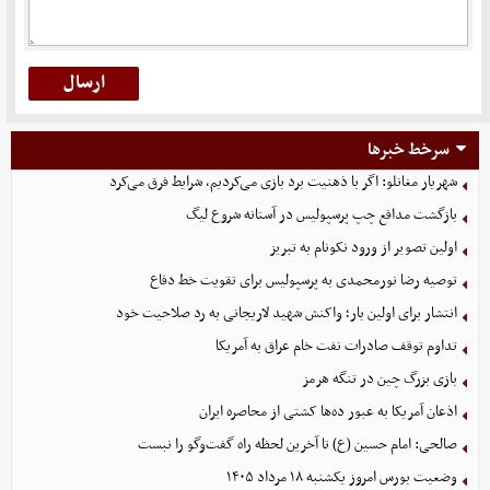
سرخط خبرها
شهریار مغانلو: اگر با ذهنیت برد بازی می‌کردیم، شرایط فرق می‌کرد
بازگشت مدافع چپ پرسپولیس در آستانه شروع لیگ
اولین تصویر از ورود نکونام به تبریز
توصیه رضا نورمحمدی به پرسپولیس برای تقویت خط دفاع
انتشار برای اولین بار؛ واکنش شهید لاریجانی به رد صلاحیت خود
تداوم توقف صادرات نفت خام عراق به آمریکا
بازی بزرگ چین در تنگه هرمز
اذعان آمریکا به عبور ده‌ها کشتی از محاصره ایران
صالحی: امام حسین (ع) تا آخرین لحظه راه گفت‌وگو را نبست
وضعیت بورس امروز یکشنبه ۱۸ مرداد ۱۴۰۵