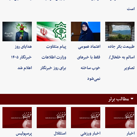
است
طبیعت بکر جاده
اعتماد عمومی
پیام متفاوت
هدایای روز
اسالم به خلخال/
فقط با خبرهای
وزارت اطلاعات
خبرنگار ۱۴۰۵
تصاویر
خوب ساخته
برای روز خبرنگار
اعلام شد
نمی‌شود
مطالب برتر
اخبار
اخبار ورزشی
استقلال
پرسپولیس