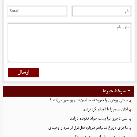
سرخط خبرها
سیتی رودری را بفروشد، میلیون‌ها یورو ضرر می‌کند؟
اذان صبح را با اعدام گره نزنیم
علی تاجری‌ نیا پشت جواد نکونام درآمد
ماجرای دروغ نتانیاهو درباره نقل‌قول از سردار وحیدی
محسن رضایی با لباسی متفاوت +عکس