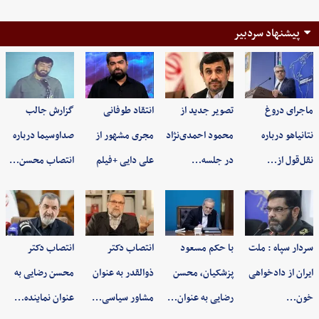
پیشنهاد سردبیر
ماجرای دروغ
تصویر جدید از
انتقاد طوفانی
گزارش جالب
نتانیاهو درباره
محمود احمدی‌نژاد
مجری مشهور از
صداوسیما درباره
نقل‌قول از…
در جلسه…
علی دایی +فیلم
انتصاب محسن…
سردار سپاه : ملت
با حکم مسعود
انتصاب دکتر
انتصاب دکتر
ایران از دادخواهی
پزشکیان، محسن
ذوالقدر به عنوان
محسن رضایی به
خون…
رضایی به عنوان…
مشاور سیاسی…
عنوان نماینده…