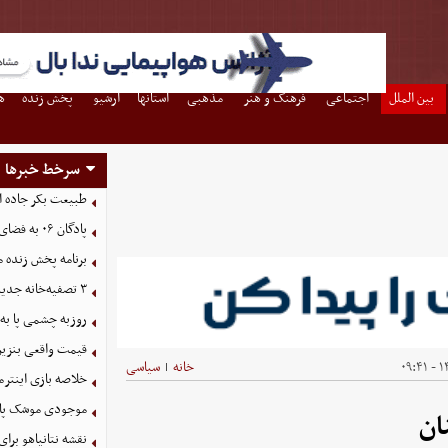
بین الملل
اجتماعی
فرهنگ و هنر
مذهبی
استانها
آرشیو
پخش زنده
ه
سرخط خبرها
طبیعت بکر جاده اس
پادگان ۰۶ به فضای سبز شهری تبدیل می‌شود
برنامه پخش زنده مسا
۳ تصفیه‌خانه جدید برای فضای سبز تهران در راه است
روزبه چشمی پا به 
قیمت واقعی بنزین
۱۴
خانه
سیاسی
|
خلاصه بازی اینترمیامی 1 - 
موجودی موشک پاتریوت 
ان
نقشه نتانیاهو بر