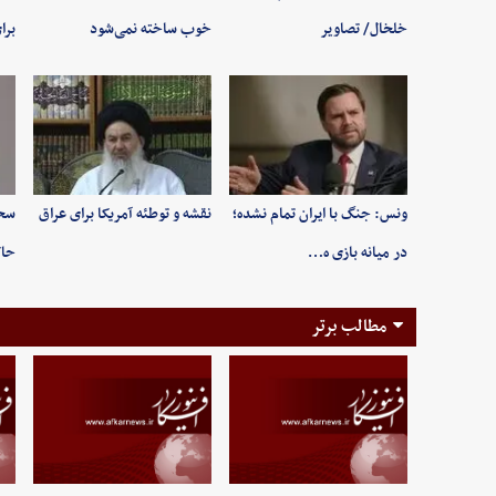
خلخال/ تصاویر
خوب ساخته نمی‌شود
برا
ونس: جنگ با ایران تمام نشده؛
نقشه و توطئه آمریکا برای عراق
سخن
در میانه بازی ه…
حاک
مطالب برتر