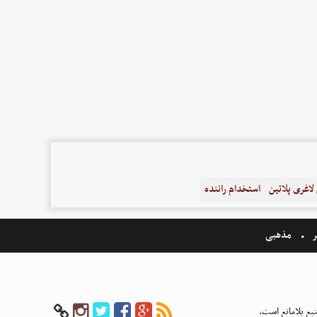
اغری پلاتین
استخدام راننده
ر
مذهبی
بع بلامانع است.