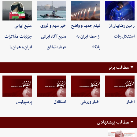
رامین رضاییان از
فیلم جدید و واضح
خبر مهم و فوری
منبع ایرانی
استقلال رفت
از حمله ایران به
منبع آگاه ایرانی
جزئیات مذاکرات
پایگاه…
درباره توافق
ایران و عمان را…
مطالب برتر
اخبار
اخبار ورزشی
استقلال
پرسپولیس
مطالب پیشنهادی