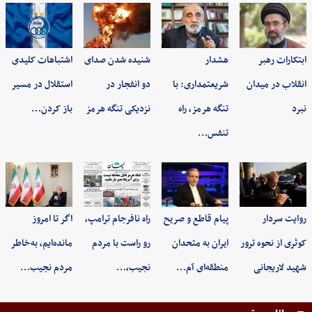
ابتکارات رهبر
هشدار
شنیده شدن صدای
اشتباهات کلیدی
انقلاب در میدان
شریعتمداری: با
دو انفجار در
استقلال در مسیر
نبرد
تنگه هرمز، راه
نزدیکی تنگه هرمز
باز کردن…
تنفس…
روایت سردار
پیام قاطع و صریح
راه نافرجام ترامپ،
اگر تا امروز
کوثری از نحوه ترور
ایران به متحدان
رو راست با مردم
مانده‌ایم، به‌خاطر
شهید لاریجانی
منطقه‌ای آم…
نجیب،…
مردم نجیب…