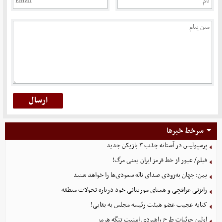
سرخط خبرها
پرسپولیس در آستانه جذب ۳ بازیکن جدید
فیلم/ عبور از خط قرمز ایران یعنی مرگ!
یمن: جهان به‌زودی صدای ناله سعودی‌ها را خواهد شنید
رایزنی عراقچی و همتای موریتانی خود درباره تحولات منطقه
کنایه عجیب عضو هیئت رئیسه مجلس به بقایی!
اولین جزئیات طرح راهبردی امنیت تنگه هرمز