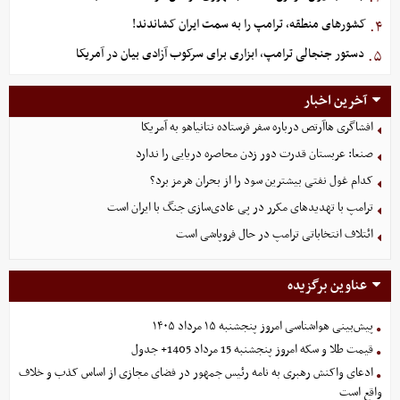
کشورهای منطقه، ترامپ را به سمت ایران کشاندند!
۴.
دستور جنجالی ترامپ، ابزاری برای سرکوب آزادی بیان در آمریکا
۵.
آخرین اخبار
افشاگری هاآرتص درباره سفر فرستاده نتانیاهو به آمریکا
صنعا: عربستان قدرت دور زدن محاصره دریایی را ندارد
کدام غول نفتی بیشترین سود را از بحران هرمز برد؟
ترامپ با تهدیدهای مکرر در پی عادی‌سازی جنگ با ایران است
ائتلاف انتخاباتی ترامپ در حال فروپاشی است
عناوین برگزیده
پیش‌بینی هواشناسی امروز پنجشنبه ۱۵ مرداد ۱۴۰۵
قیمت طلا و سکه امروز پنجشنبه 15 مرداد 1405+ جدول
ادعای واکنش رهبری به نامه رئیس جمهور در فضای مجازی از اساس کذب و خلاف
واقع است