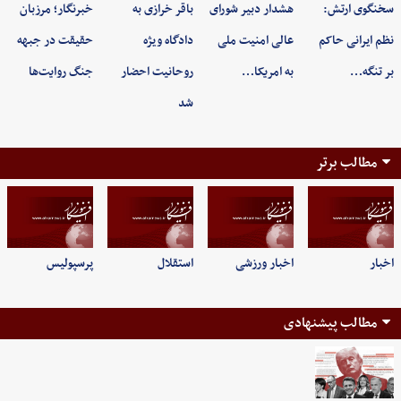
سخنگوی ارتش:
هشدار دبیر شورای
باقر خرازی به
خبرنگار؛ مرزبان
نظم ایرانی حاکم
عالی امنیت ملی
دادگاه ویژه
حقیقت در جبهه
بر تنگه…
به امریکا…
روحانیت احضار
جنگ روایت‌ها
شد
مطالب برتر
اخبار
اخبار ورزشی
استقلال
پرسپولیس
مطالب پیشنهادی