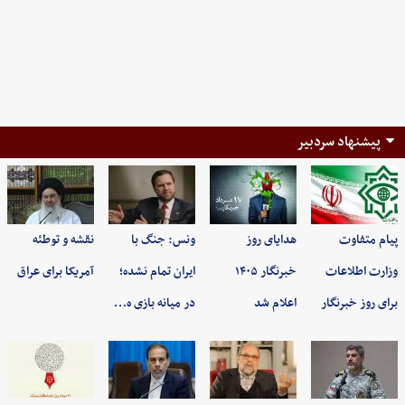
پیشنهاد سردبیر
پیام متفاوت
هدایای روز
ونس: جنگ با
نقشه و توطئه
وزارت اطلاعات
خبرنگار ۱۴۰۵
ایران تمام نشده؛
آمریکا برای عراق
برای روز خبرنگار
اعلام شد
در میانه بازی ه…