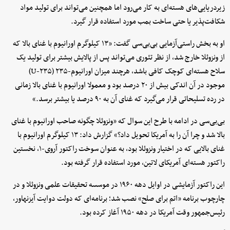
زیردریایی‌های هسته‌ای به کار می‌رود اما همچنین می‌تواند برای تولید مواد
شکافت‌پذیر یا حتی ساخت بمب مورد استفاده قرار گیرد.
او به بخش راستی‌آزمایی بی‌بی‌سی گفت: «۱۳ کیلوگرم اورانیوم با غنای بالا که
از ونزوئلا خارج شد، از نظر تئوری می‌تواند پس از پالایش بیشتر برای تولید یک
سلاح هسته‌ای کوچک کافی باشد، هرچند میزان اورانیوم-۲۳۵ (U-۲۳۵)
موجود در آن اندکی بیش از ۲۰ درصد بود و معمولا اورانیوم با غنای بالا زمانی
در رده تسلیحاتی قرار می‌گیرد که غنای آن به ۹۰ درصد یا بیشتر برسد.»
بی‌بی‌سی در ادامه با طرح این سوال که «ونزوئلا چگونه صاحب اورانیوم با غنای
بالا شد و چرا آن را به آمریکا تحویل داد؟» گزارش داد: ۱۳ کیلوگرم اورانیوم با
غنای بالایی که در اختیار ونزوئلا بود، به عنوان سوخت راکتور آروی-۱، نخستین
راکتور هسته‌ای آمریکای لاتین، مورد استفاده قرار گرفته بود.
این راکتور آزمایشی در اوایل دهه ۱۹۶۰ در موسسه تحقیقات علمی ونزوئلا و در
چارچوب برنامه «اتم برای صلح» نصب شد؛ برنامه‌ای که دولت دوایت آیزنهاور،
رئیس‌جمهور وقت آمریکا در دهه ۱۹۵۰ آغاز کرده بود.