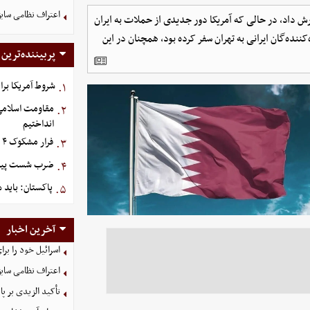
اعتراف نظامی سابق
رش داد، در حالی که آمریکا دور جدیدی از حملات به ایران
ننده‌گان ایرانی به تهران سفر کرده بود، همچنان در این
پربیننده‌ترین
شروط آمریکا برا
۱.
مقاومت اسلامی ع
۲.
انداختیم
فرار مشکوک ۴ هواپیما از عربستان
۳.
ضرب شست پیش‌دس
۴.
پاکستان: باید د
۵.
آخرین اخبار
اسرائیل خود را برا
اعتراف نظامی سابق
تأکید الزیدی بر پا