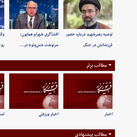
توصیه رهبرشهید درباره حضور
افشاگری شهرام همایون:
وقت
فرزندانش در جنگ
سرنوشت «من‌وتو» در…
روح
مطالب برتر
اخبار
اخبار ورزشی
است
مطالب پیشنهادی