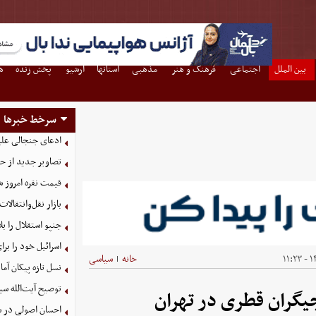
بین الملل
اجتماعی
فرهنگ و هنر
مذهبی
استانها
آرشیو
پخش زنده
ه
سرخط خبرها
ادعای جنجالی علیر
تصاویر جدید از ح
قیمت نقره امروز شنبه ۱۷ مرد
بازار نقل‌وانتقالات
جنپو استقلال را 
اسرائیل خود را برا
۱۴
خانه
سیاسی
|
نسل تازه پیکان آما
توصیح آیت‌الله سی
یگران قطری در تهران
احسان اصولی در ش