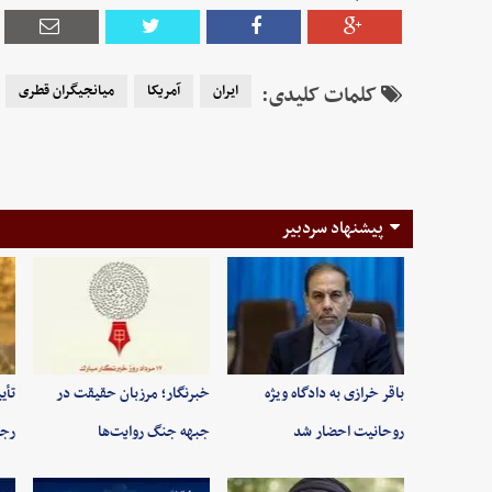
کلمات کلیدی:
ایران
آمریکا
میانجیگران قطری
پیشنهاد سردبیر
باقر خرازی به دادگاه ویژه
خبرنگار؛ مرزبان حقیقت در
تأی
روحانیت احضار شد
جبهه جنگ روایت‌ها
رجب