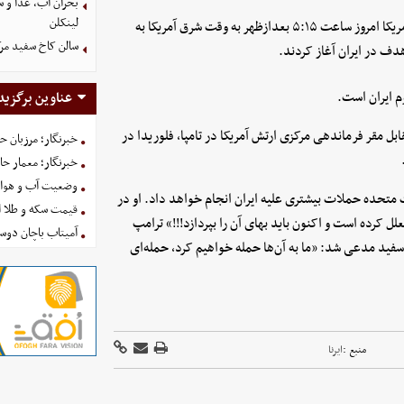
بحران آب، غذا و س
لینکلن
سنتکام در شبکه اجتماعی ایکس نوشت: نیروهای فرماندهی مرکزی آمریکا امروز ساعت ۵:۱۵ بعدازظهر به وقت شرق آمریکا به
سالن کاخ سفید مرک
دف در ایران آغاز کردند.
م ایران است.
عناوین برگزید
 مقر فرماندهی مرکزی ارتش آمریکا در تامپا، فلوریدا در
خبرنگار؛ مرزبان 
خبرنگار؛ معمار ح
وضعیت آب و هوای کشور ا
ات متحده حملات بیشتری علیه ایران انجام خواهد داد. او در
قیمت سکه و طلا امروز شنبه
 کرده است و اکنون باید بهای آن را بپردازد!!!» ترامپ
آمیتاب باچان دوست
ید مدعی شد: «ما به آن‌ها حمله خواهیم کرد، حمله‌ای
منبع :
ایرنا