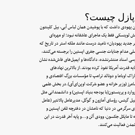
 پازل چیست؟
زن یهودی داشت که با پوشیدن همان لباس آبی، بیل کلینتون
نقش لوینسکی فقط یک ماجرای عاشقانه نبود؛ او مهره‌ای
تر جدید یهودیان» نامید درست مانند ملکه استر در تاریخ که
‌اصلی مدام جنایات جنسی جفری اپستین را برجسته می‌کنند،
 اسناد منتشرنشده، دادگاه‌ها و ایمیل‌های فاش‌شده نشان
 قدرت آمریکا نفوذ کرده بودند.از بالاترین نهادهای
اک اوباما و دونالد ترامپ تا مؤسسات بزرگ اقتصادی و
مرز (وزیر خزانه و عضو شرکت اوپن‌ای‌آی).در بخش علمی
وارد و پرینستون(با بودجه بنیاد اپستین) و دانشمندانی مثل
بیل گیتس، رؤسای آمازون و گوگل، مدیرعامل پالانتیر (عامل
های سرگرمی در دنیا که نامشان در دفترچه تلفن اپستین و
تا مایکل جکسون، وودی آلن و...و پایه آخر قدرت در این
 تمدن فعالیت می‌کنند.