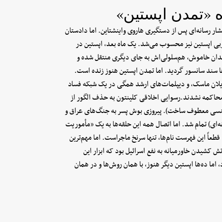
 «تمدن اپستین»
ار رسانه‌ای پس از دستگیری هاروی واینشتاین. اما دادستان
ن مربی اپستین نیز محسوب می‌شد. یک ماه بعد، اپستین در
ان خاموش، هم‌سلولی‌اش به جای دیگری منتقل شده و
ها سند سانسور گردید. اما تمدن اپستین هنوز زنده است.
ایلان ماسک، و دیپلمات‌های ارشد همگی در یک شبکه فساد
محاکمه نشدند.رسوایی اخلاقی کلینتون به حذف الگور از
 جنسی معطوف ساخت). پیروزی بوش پسر به جنگ‌های عراق و
‌ای) تمام شد. اما اتصال همه این حلقه‌ها به یک «مأموریت
قطعاً این فهرست نام‌ها، تنها سرنخ ماجراست. اما مهم‌ترین
 کشیدن خاورمیانه به نفع اسرائیل بود که ابزار این
اما ده‌ها اپستین دیگر هنوز، با همان روش‌ها و در همان