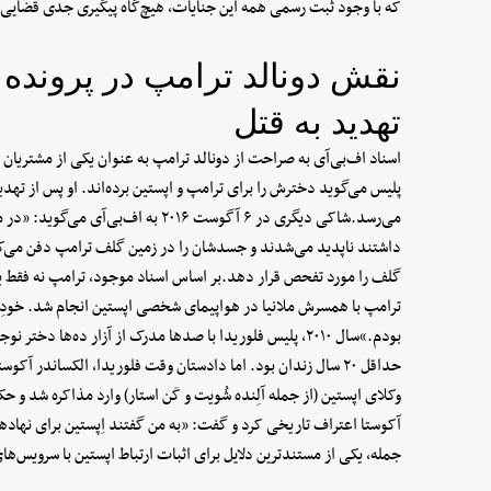
که با وجود ثبت رسمی همه این جنایات، هیچ‌گاه پیگیری جدی قضایی 
نقش دونالد ترامپ در پرونده ا
تهدید به قتل
پلیس می‌گوید دخترش را برای ترامپ و اپستین برده‌اند. او پس از تهدی
می‌رسد.شاکی دیگری در ۶ آگوست ۲۰۱۶ به
داشتند ناپدید می‌شدند و جسدشان را در زمین گلف ترامپ دفن می‌کر
گلف را مورد تفحص قرار دهد.بر اساس اسناد موجود، ترامپ نه فقط ی
ترامپ با همسرش ملانیا در هواپیمای شخصی اپستین انجام شد. خودِ 
بودم.»سال ۲۰۱۰، پلیس فلوریدا با صدها مدرک از آزار ده‌ها د
حداقل ۲۰ سال زندان بود. اما دادستان وقت فلوریدا، الکساندر 
آکوستا اعتراف تاریخی کرد و گفت: «به من گفتند اِپستین برای نهاد
جمله، یکی از مستندترین دلایل برای اثبات ارتباط اپستین با سرویس‌ه