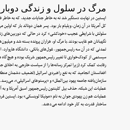
مرگ در سلول و زندگی دوباره
اپستین در نهایت دستگیر شد نه به خاطر جنایات جدید، که به خاطر فش
کل آمریکا در آن زمان، ویلیام بار بود. پسر همان دونالد بار که اولی
سلولش با شرایطی عجیب «خودکشی» کرد در حالی که دوربین‌های زند
نگهبانان هم غایب بودند.با مرگ او، هزاران پرونده بسته شد و میلیون‌
تمدنی که در آن سه رئیس‌جمهور، غول‌های بانکی، دانشگاه هاروارد، 
سیستمی از کودک‌خواری تا تغییر رئیس‌جمهور شریک بوده و هیچ‌گاه 
رقابت کمک کرد (زیرا تمرکز رسانه‌ها را از سیاست خارجی به اخلاق
افغانستان انجامید که به نفع راهبردی اسرائیل (تضعیف دشمنان منطقه
سازمان‌یافته جامعه یهود بین‌الملل» و «پرستوهای اسرائیلی»، می‌رسد. 
عملیات این شبکه، حذف بیل کلینتون رئیس‌جمهور اسبق آمریکا و به آتش
عملیات هم زن یهودی جوان به نام «مونیکا لوینسکی» بود.اپستین مُرد، 
ساختار قدرت به کار خود ادامه می‌دهند.