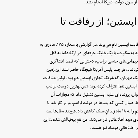
از سوی دولت آمریکا انجام نشد.
پستین؛ از رفاقت تا
اسناد اف‌بی‌آی به صراحت از دونالد ترامپ به عنوان یکی از مشتریان ثابت اپستین نام می‌برند.در گزارشی با شماره ۱۷۵، مادری به
د به سکوت، با یک شلیک حرفه‌ای در اوکلاهاما به قتل
 اف‌بی‌آی می‌گوید: «در مهمانی‌های جنسی ترامپ، دخترانی که قصد افشاگری
دند.»هر چند پلیس آمریکا هیچگاه حاضر نشد این زمین
ک مهمان، که شریک تجاری اپستین هم بود. اولین ملاقات
اپستین هم اعتراف کرده بود: «من بهترین دوست ترامپ
ختر نوجوان، پرونده‌ای علیه اپستین تشکیل داد که مجازات آن
آکوستا، همان کسی که بعدها در دولت ترامپ وزیر کار شد با
وکلای اپستین (از جمله آلِنده شُویت و کَن استار) وارد مذاکره شد و حکم را به ۱۸ ماه زندانِ سبک کاهش داد.هرچند سال‌ها بعد
های مهم اطلاعاتی کار می‌کند. من هم بیخیالش شدم.»این
ای اطلاعاتی موساد نیز هست.