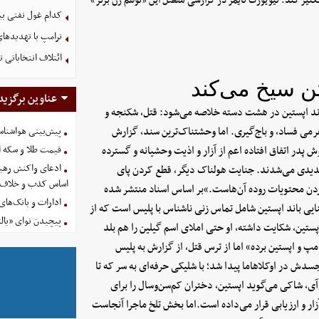
د تکثیر کند. نیویورک تایمز در گزارشی مفصل این «توهم ژن برتر»
کدام غول نفتی بیش
ترامپ با تهدیدهای
ائتلاف انتخاباتی 
تن سیخ می‌کند
عناوین برگزید
باند اپستین در هشت دسته خلاصه می‌شود: قتل، شکنجه و
رمی فساد، و باج‌گیری. اما وحشتناک‌ترین سند، گزارش
پیش‌بینی هواشناسی امروز
ج بوش پدر اتفاق افتاده اعم از آزار و اذیت وحشیانه و گسترده
قیمت طلا و سکه امروز پنجشنب
ادعای واکنش رهبر
 شدیدی می‌شدند. جنایت هولناک دیگر، قطع کردن پای
اساس کذب و خلاف 
وردن محتویات روده آن‌هاست.»بر اساس اسناد منتشر شده
ادارات و بانک‌های کدام استان
شماره ۱۷۵)، یکی از پرونده‌های جنایی باند اپستین شامل تماس زنی ناشناس با پلیس است که از
پیچیدن نوای «یالث
تین، شکایت داشته، او حتی املای اسم گیلین را هم بلد
پ و اپستین برده» اما از ترس قتل، از گزارش به پلیس
سدش در اوکلاهاما پیدا شد؛ با شلیکی حرفه‌ای به سر که تا
ی، شاکی می‌گوید اپستین، دختران کم‌سن‌وسال را برای
آزار و ارزیابی قرار می‌داده است.اما بخش تلخ ماجرا آنجاست