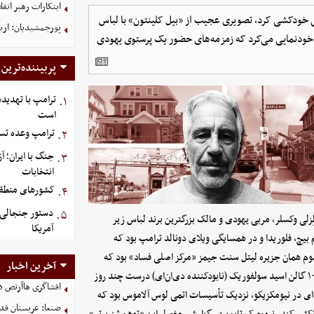
ابتکارات رهبر انق
 زندان به طرز مشکوکی خودکشی کرد، تصویری عجیب از «بیل کلینتون» با لباس
پورجمشیدیان: اربعین ۱۴۰۵ با بالاترین سطح امنی
ی خودنمایی می‌کرد که زمزمه‌های حضور یک پرستوی یهودی
پربیننده‌ترین
ترامپ با تهدیده
۱.
است
ترامپ وعده تسل
۲.
جنگ با ایران؛ 
۳.
انتخابات
کشورهای منطقه،
۴.
دستور جنجالی ت
۵.
ِزلی وکسلر، مربی یهودی و مالک بزرگترین برند لباس زیر
آمریکا
بیچ، فلوریدا و در همسایگی ویلای دونالد ترامپ بود که
سوم همان جزیره لیتل سنت جیمز «مرکز اصلی فساد» بود که
آخرین اخبار
مشتریان کله‌گنده اپستین با هواپیماهای شخصی در آن فرود می‌آمدند و ۱۰۰ گالن اسید سولفوریک (نابودکننده دی‌ان‌ای) درست چند روز
افشاگری هاآرتص درب
ای در نیومکزیکو، نزدیک تأسیسات اتمی لوس آلاموس بود که
صنعا: عربستان قدر