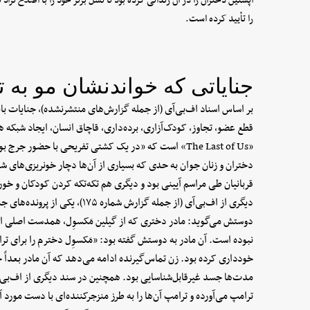
اپستین دختران را در آن زندانی کرده بود تا نسل برتر خود را با اصلاح نژا
را تأیید کرده است.
جنایاتی که خواندنشان مو به 
بر اساس اسناد اف‌بی‌آی (از جمله گزارش‌های منتشرنشده)، جنایات 
قطع عضو، تجاوز، کودک‌آزاری، برده‌داری، قاچاق انسان، ایجاد شبکه ه
«The Last of Us» است که «در یک کشتی تفریحی با حضور جر
دختران و زنان جوان به حدی که بسیاری از آن‌ها دچار خونریزی‌های
قربانیان طی مراسم آیینی بود و دیگری هم تکه‌تکه کردن کودکان و خ
دیگری از اف‌بی‌آی (از جمله گزارش 
دوستش می‌گوید: مادر دختری که از گیلین مَکسوِل، همدست اصلی اپس
نبوده است. آن مادر به دوستش گفته بود: «مَکسوِل دخترم را برای ترام
خودداری کرده بود. زن تماس‌گیرنده ادامه می‌دهد که آن مادر بعداً ج
مدت‌ها جسد غیرقابل‌شناسایی بود. همچنین در سند دیگری از اف‌بی‌آ
ترامپ می‌آورده و ترامپ آن‌ها را به طرز منزجرکننده‌ای با دست مورد 