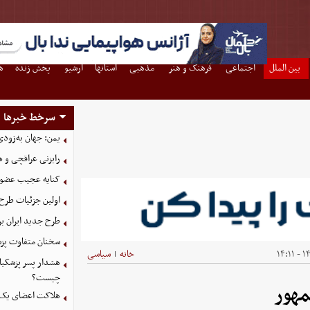
بین الملل
اجتماعی
فرهنگ و هنر
مذهبی
استانها
آرشیو
پخش زنده
ه
سرخط خبرها
یمن: جهان به‌زودی
رایزنی عراقچی و 
کنایه عجیب عضو 
اولین جزئیات طرح
طرح جدید ایران بر
سخنان متفاوت پزش
۱۴۰
خانه
سیاسی
|
هشدار پسر پزشکیا
چیست؟
مهور
هلاکت اعضای یک 