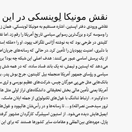
نقش مونیکا لِوینسکی در این
نقاشی ورودی دفتر اپستین، اشاره مستقیم به مونیکا لوینسکی، همان 
را وسوسه کرد و بزرگ‌ترین رسوایی سیاسی تاریخ آمریکا را رقم زد.اما 
کلیدی در طرحی بود که به نوشته آژانس تلگراف یهود، او را «ملکه اِس
با دلبری، امنیت یهودیان را تأمین کرد.در حالی که رسانه‌های جریان
از یک پرسش اساسی عبور می‌کنند: هدف اصلی این شبکه چه بود؟ بررسی
می‌دهد که اپستین و تیمش، نه یک باند فساد ساده، که در همه شش پایه
سیاسی و رؤسای جمهور آمریکا منجمله بیل کلینتون، جرج بوش پدر، بار
بانک‌هایی مثل جی‌پی مورگان چیس، شرکت‌های عظیم بورسی و لری سا
آمریکا یعنی تأمین مالی بخش تحقیقاتی دانشگاه‌های تراز اولی مثل هار
«داوکینز». ارتباط تناتنگ با غول‌های تکنولوژی از جمله ایلان ماسک، 
ترور سیدحسن نصرالله) و... تا رسانه‌ها و در رأس‌شان هالیوود و غول‌
ایمیل‌هایش دیده می‌شود. از استیون اسپیلبرگ کارگردان مشهور گرفته 
پازل، مهره‌های بین‌المللی و مقامات سایر کشورها هستند که برای این