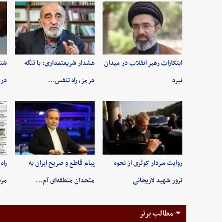
ابتکارات رهبر انقلاب در میدان
هشدار شریعتمداری: با تنگه
شنی
نبرد
هرمز، راه تنفس…
در 
روایت سردار کوثری از نحوه
پیام قاطع و صریح ایران به
راه
ترور شهید لاریجانی
متحدان منطقه‌ای آم…
مر
مطالب برتر