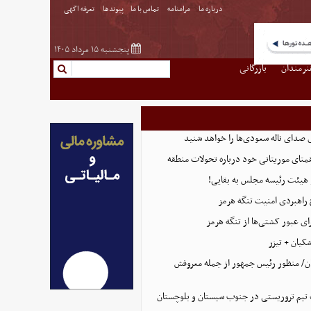
درباره ما
مرامنامه
تماس با ما
پیوندها
تعرفه اگهی
پنجشنبه ۱۵ مرداد ۱۴۰۵
نرمندان
بازرگانی
 صدای ناله سعودی‌ها را خواهد شنید
همتای موریتانی خود درباره تحولات منطقه
هیئت رئیسه مجلس به بقایی!
 راهبردی امنیت تنگه هرمز
ای عبور کشتی‌ها از تنگه هرمز
کیان + تیزر
ن/ منظور رئیس جمهور از جمله معروفش
تیم تروریستی در جنوب سیستان و بلوچستان