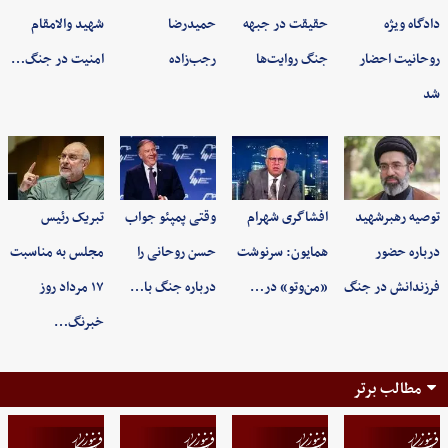
دادگاه ویژه
حقیقت در جبهه
حمیدرضا
شهید والامقام
روحانیت احضار
جنگ روایت‌ها
رجب‌زاده
امنیت در جنگ…
شد
توصیه رهبرشهید
افشاگری شهرام
وقتی پمپئو جواب
تبریک رئیس
درباره حضور
همایون: سرنوشت
حسن روحانی را
مجلس به مناسبت
فرزندانش در جنگ
«من‌وتو» در…
درباره جنگ با…
۱۷ مرداد روز
خبرنگ…
مطالب برتر