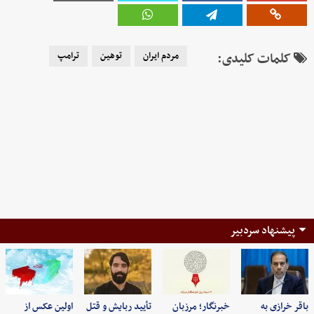
کلمات کلیدی:
مردم ایران
توهین
ترامپ
پیشنهاد سردبیر
باقر خرازی به
خبرنگار؛ مرزبان
تأیید ربایش و قتل
اولین عکس از