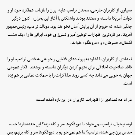
بسیاری از کاربران خارجی، سخنان ترامپ علیه ایران را بازتاب عملکرد خود او و
دولت آمریکا دانسته و معتقد بودند واشنگتن با آغاز این بحران، اکنون درگیر
جنگی شده که خروج از آن برایش آسان نخواهد بود.دونالد ترامپ، رئیس‌جمهور
آمریکا، در تازه‌ترین اظهارات توهین‌آمیز و تنش‌زای خود، ایرانی‌ها را «یک مشت
آشغال»، «سرطان» و «دروغگو» خواند.
تعدادی از کاربران با اشاره به پرونده‌های قضایی و حواشی شخصی ترامپ، او را
فاقد صلاحیت اخلاقی برای متهم کردن دیگران دانسته و نوشتند افکار عمومی
جهان به خوبی می‌داند چه کسی روند مذاکرات را با حملات نظامی بر هم زده
است.
در ادامه تعدادی از اظهارات کاربران در این باره آمده است:
اوه، بیخیال، ترامپ نمی‌خواد با دروغگوها سر و کله بزنه؟ این خنده‌داره! خب،
حدس بزن چی شده، ترامپ؟ ما هم نمی‌خوایم با دروغگوها سر و کله بزنیم، پس