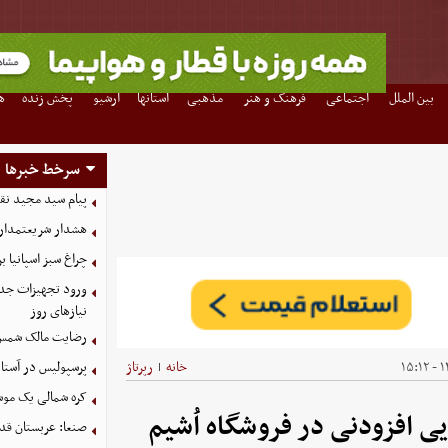
بین الملل
اجتماعی
فرهنگ و هنر
مذهبی
استانها
آرشیو
پخش زنده
ه
سرخط خبرها
پیام سید مجید نق
هشدار شریعتمداری:
چراغ سبز اسپانیا برا
ورود تجهیزات جدید
نیازهای روز
رضایت مالک شمس‌آ
۱۴
خانه
رپرتاژ
پرسپولیس در آستانه جذب ۳ 
|
کره شمالی یک مو
ی افزودنی در فروشگاه اُشیم
صنعا: عربستان قدر