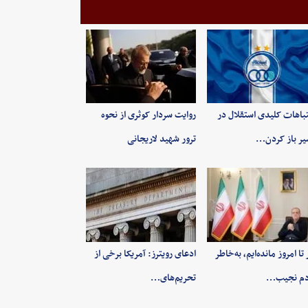
باهات کلیدی استقلال در
روایت سردار کوثری از نحوه
ر باز کردن…
ترور شهید لاریجانی
 تا امروز مانده‌ایم، به‌خاطر
ادعای رویترز: آمریکا برخی از
دم نجیب…
تحریم‌های…