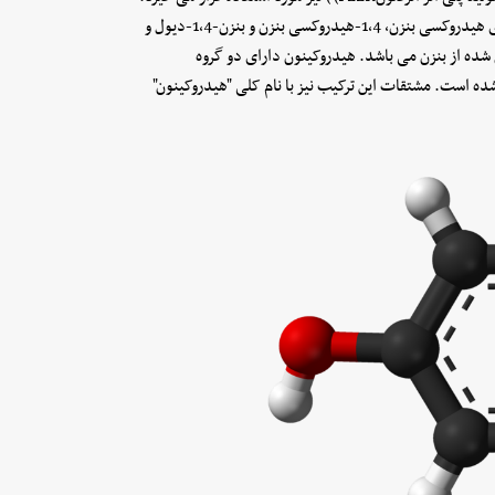
نام های دیگر هیدروکینون عبارت اند از: ایدروچینون, کینول, 1،4-دی هیدروکسی بنزن, 1،4-هیدروکسی بنزن و بنزن-1،4-دیول و
شده از بنزن می باشد. هیدروکینون دارای دو گروه
 است. مشتقات این ترکیب نیز با نام کلی "هیدروکینون"