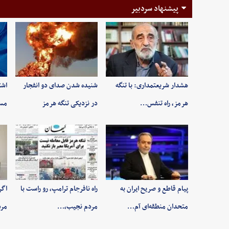
پیشنهاد سردبیر
هشدار شریعتمداری: با تنگه
شنیده شدن صدای دو انفجار
اشت
هرمز، راه تنفس…
در نزدیکی تنگه هرمز
مسی
پیام قاطع و صریح ایران به
راه نافرجام ترامپ، رو راست با
اگر
متحدان منطقه‌ای آم…
مردم نجیب،…
مر