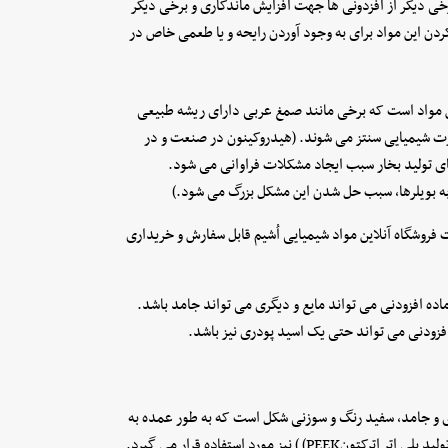
خی دیگر از افزدونی ها جهت افزایش ماندگاری و برخی دیگر
دن این مواد برای به وجود آوردن رایحه و یا طعمی خاص در
این مواد است که برخی مانند صمغ عربی دارای ریشه طبیعی
رت شیمیایی سنتز می شوند. (هیدروکینون در صنعت و در
ای تولید بخار سبب ایجاد مشکلات فراوانی می شود.
به بویلرها، سبب حل شدن این مشکل بزرگ می شود.)
فروشگاه آنلاین مواد شیمیایی اُشیم قابل سفارش و خریداری
ده افزودنی می تواند مایع و دیگری می تواند جامد باشد.
 افزودنی می تواند حتی یک اسید پودری نیز باشد.
شود؛ ماده ای بلوری و جامد، سفید رنگ و سوزنی شکل است که به طور عمده به
عنوان بازدارنده در پلیمریزاسیون استفاده می شود. HQ همچنین در تولید پلی اتر اترکتونPEEK) ) نیز مورد استفاده قرار می گیرد.