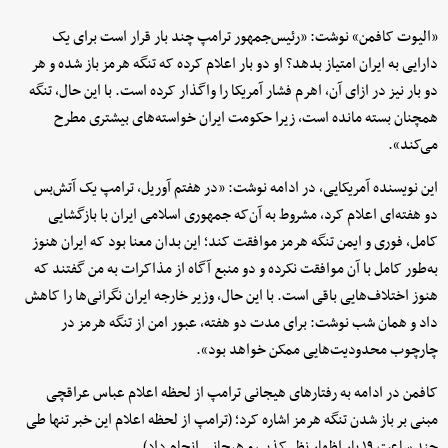
«الیوت کافمن» نوشت: «رئیس‌جمهور ترامپ چند بار قرار است برای یک
دارایی به ایران امتیاز بدهد؟ او دو بار اعلام کرده که تنگه هرمز باز شده و هر
دو بار نیز در ازای آن، اهرم فشار آمریکا را واگذار کرده است. با این حال، تنگه
همچنان بسته مانده است، زیرا حکومت ایران خواسته‌های بیشتری مطرح
می‌کند».
این نویسنده آمریکایی، در ادامه نوشت: «در هفتم آوریل، ترامپ یک آتش‌بس
دو هفته‌ای اعلام کرد، مشروط به آن‌که جمهوری اسلامی ایران با بازگشایی
کامل، فوری و ایمن تنگه هرمز موافقت کند؛ این بدان معنا بود که ایران هنوز
به‌طور کامل با آن موافقت نکرده و دو منبع آگاه از مذاکرات به من گفتند که
هنوز اختلاف‌هایی باقی است. با این حال، وزیر خارجه ایران نگرانی‌ها را کاهش
داد و همان شب نوشت: برای مدت دو هفته، عبور امن از تنگه هرمز در
چارچوب محدودیت‌هایی ممکن خواهد بود».
کافمن در ادامه به رفتارهای هیجانی ترامپ از لحظه اعلام عباس عراقچی
مبنی بر باز شدن تنگه هرمز اشاره کرد؛ (ترامپ از لحظه اعلام این خبر تنها طی
چند ساعت ۱۹ بار اظهار نظر کذب و هیجانی انجام داد).