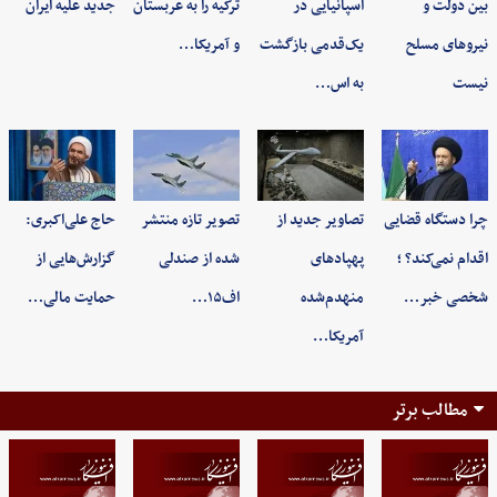
بین دولت و
اسپانیایی در
ترکیه را به عربستان
جدید علیه ایران
نیروهای مسلح
یک‌قدمی بازگشت
و آمریکا…
نیست
به اس…
چرا دستگاه قضایی
تصاویر جدید از
تصویر تازه منتشر
حاج علی‌اکبری:
اقدام نمی‌کند؟ ؛
پهپادهای
شده از صندلی
گزارش‌هایی از
شخصی خبر…
منهدم‌شده
اف۱۵…
حمایت مالی…
آمریکا…
مطالب برتر