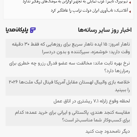
نیویورک تایمز: غرب تمایلی به تجهیز اوکراین به موشک‌های رهگیر ندارد
آتلانتیک: تاب‌آوری ایران دولت ترامپ را غافلگیر کرد