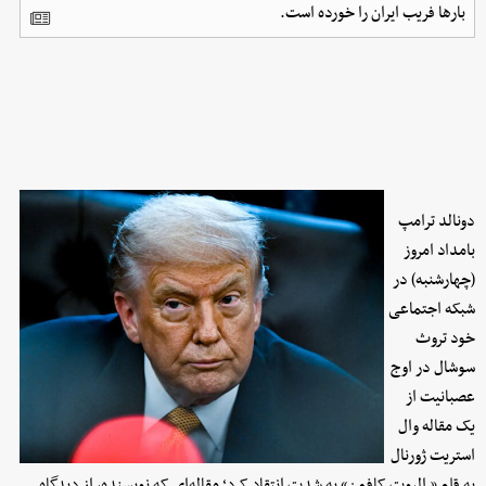
بارها فریب ایران را خورده است.
دونالد ترامپ
بامداد امروز
(چهارشنبه) در
شبکه اجتماعی
خود تروث
سوشال در اوج
عصبانیت از
یک مقاله وال
استریت ژورنال
به قلم « الیوت کافمن» به شدت انتقاد کرد؛ مقاله‌ای که نویسنده، از دیدگاه