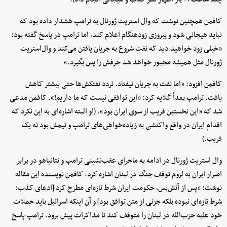
کافمن همچنین نوشت که وال استریت ژورنال به ترامپ هشدار داده بود که
نباید هیجانی شود و پیروزی زودهنگام اعلام کند، اما ترامپ در پاسخ گفته بود:
«خیلی زود خواهید دید که نفت شروع به جریان یافتن می‌کند و وال‌استریت
ژورنال مثل همیشه مجبور خواهد شد حرفش را پس بگیرد.»
کافمن افزود: «اما نفت به جریان نیفتاد. تردد نفتکش‌ها حتی بیشتر کاهش
یافت. ترامپ بعداً گلایه کرد: «این توافقی نیست که ما داریم!». کافمن مدعی
شد که «این نخستین فریب از سوی ایران بود». (او البته اشاره‌ای به این نکرد که
اقدام ایران در واقع واکنشی به زیاده‌خواهی‌های ترامپ و تیمش بود نه یک
فریب.)
وال استریت ژورنال در ادامه به ماجرای عقب‌نشینی ترامپ و نتانیاهو در برابر
اصرار ایران به لزوم توقف جنگ در لبنان اشاره کرد. کافمن نویسنده این مقاله
نوشت: «پس از آتش‌بس، حکومت ایران شرط تازه‌ای مطرح کرد [ادعای کذب:
شرط تازه‌ای نبوده بلکه جزئی از متن توافق بود] و آن اینکه اسرائیل باید حملات
خود علیه حزب‌الله در لبنان را متوقف کند تا مذاکرات پیش برود. ترامپ پاسخ