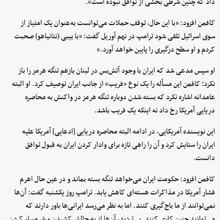
داد که چنین شرطی بخشی از توافق نبوده است».
کافمن افزود: «با این حال، توقف حملات می‌توانست به‌عنوان یک امتیاز از
سوی اسرائیل تلقی شود ترامپ در نهم آوریل گفت: «با بیبی (نتانیاهو) صحبت
کردم و او سطح درگیری را پایین خواهد آورد.»
او سپس مدعی شد که ایران با وجود آتش‌بس در لبنان بازهم تنگه هرمز را باز
نکرد؛ کافمن این مسأله را یک نوع «فریب» از جانب ایران توصیف کرد. او البته
عامدانه اشاره نکرد که بسته شدن دوباره تنگه هرمز در واکنش به محاصره
دریایی آمریکا رخ داد نه اینکه یک فریب باشد.
این نویسنده آمریکایی، در ادامه البته محاصره دریایی [ادعایی] آمریکا علیه
ایران را ستایش کرد و آن را راهی تازه برای وادار کردن ایران به قبول توافق
دانست.
کافمن افزود: حکومت ایران می‌خواهد تنگه بسته بماند و در عین حال اهرم
فشار آمریکا در مذاکرات هسته‌ای کاهش یابد. ترامپ روز یکشنبه گفت: آن‌ها
نمی‌توانند از ما باج‌گیری کنند. اما به نظر می‌رسد ایرانی‌ها باور دارند که
می‌توانند چنین کاری کنند. بی‌تردید، آن‌ها از به چالش کشیدن و شرمسار کردن