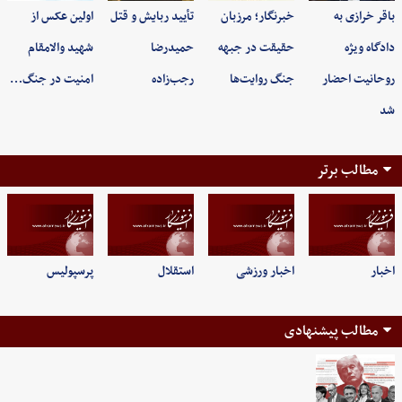
باقر خرازی به
خبرنگار؛ مرزبان
تأیید ربایش و قتل
اولین عکس از
دادگاه ویژه
حقیقت در جبهه
حمیدرضا
شهید والامقام
روحانیت احضار
جنگ روایت‌ها
رجب‌زاده
امنیت در جنگ…
شد
مطالب برتر
اخبار
اخبار ورزشی
استقلال
پرسپولیس
مطالب پیشنهادی