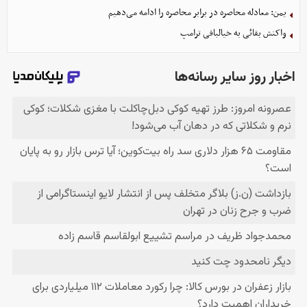
یمن: معادله محاصره در برابر محاصره را ادامه می‌دهیم
واکنش بقائی به خیالبافی ترامپ