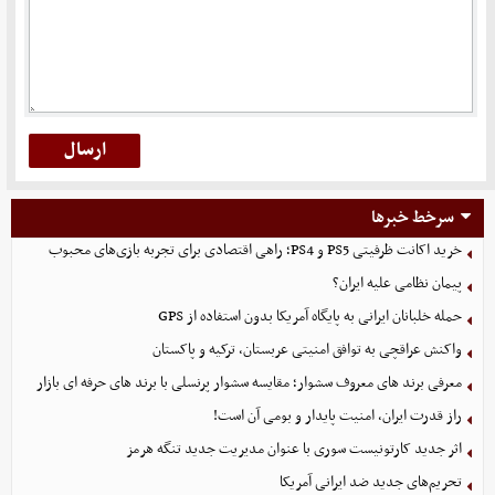
سرخط خبرها
خرید اکانت ظرفیتی PS5 و PS4؛ راهی اقتصادی برای تجربه بازی‌های محبوب
پیمان نظامی علیه ایران؟
حمله خلبانان ایرانی به پایگاه آمریکا بدون استفاده از GPS
واکنش عراقچی به توافق امنیتی عربستان، ترکیه و پاکستان
معرفی برند های معروف سشوار؛ مقایسه سشوار پرنسلی با برند های حرفه ای بازار
راز قدرت ایران، امنیت پایدار و بومی آن است!
اثر جدید کارتونیست سوری با عنوان مدیریت جدید تنگه هرمز
تحریم‌های جدید ضد ایرانی آمریکا