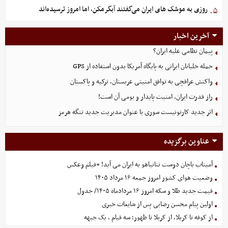
روزی به موشک‌ های ایران می‌گفتند آبگرمکن، اما امروز ترسیده‌اند
۵.
آخرین اخبار
پیمان نظامی علیه ایران؟
حمله خلبانان ایرانی به پایگاه آمریکا بدون استفاده از GPS
واکنش عراقچی به توافق امنیتی عربستان، ترکیه و پاکستان
راز قدرت ایران، امنیت پایدار و بومی آن است!
اثر جدید کارتونیست سوری با عنوان مدیریت جدید تنگه هرمز
عناوین برگزیده
آمیتاب باچان دوست نتانیاهو به ایران می آید! +فیلم وعکس
وضعیت هوای کشور امروز جمعه ۱۶ مرداد ۱۴۰۵
قیمت جدید طلا و سکه امروز ۱۶ مردادماه ۱۴۰۵/ جدول
اولین پیام محسن رضایی پس از شایعات خبری
از کوفه تا کربلا، از کربلا تا ظهور؛ سه قیام ، یک جبهه