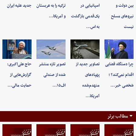
بین دولت و
اسپانیایی در
ترکیه را به عربستان
جدید علیه ایران
نیروهای مسلح
یک‌قدمی بازگشت
و آمریکا…
نیست
به اس…
چرا دستگاه قضایی
تصاویر جدید از
تصویر تازه منتشر
حاج علی‌اکبری:
اقدام نمی‌کند؟ ؛
پهپادهای
شده از صندلی
گزارش‌هایی از
شخصی خبر…
منهدم‌شده
اف۱۵…
حمایت مالی…
آمریکا…
مطالب برتر