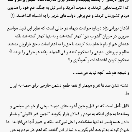
که اکثریت‌نمایی کردند، با دعوت آمریکا و اسرائیل به جنگ، هم خود را مدیون
مردم کشورشان کردند و هم برخی دولت‌های غربی را به اشتباه انداختند. [۱]
اذعان نورانی‌نژاد درباره حوادث دیماه در حالی است که نظیر این قبیل مواضع
ضروری در جریان "آشوبِ دی" کمتر گفته شد و نه تنها کمتر گفته شد بلکه
عده‌ای هم از بام تا شام تقلا کردند تا حق را به اعتراضات ناحق بازاریان بدهند، ‌
نظام و نیروهای امنیتی را محکوم کنند و فی‌الجمله اینکه هر حرفی را بزنند الّا
محکوم کردن اغتشاشات و آشوبگری را!
و نتیجه هم شد آنچه نباید می‌شد...
کشته شدن صدها نفر و مهمتر از همه طمع دشمن خارجی برای حمله به ایران
ما.
قابل تأمل است که در قبل و حین آشوب‌های دیماه؛ برخی از خواص سیاسی و
رسانه‌ها به جای اینکه به مردم و فعالان بازار بگویند "تجمع غیر قانونی" و شعار
دادن علیه پلیس نه تنها مشکلات را حل نمی‌کند بلکه بر عمق آنها می‌افزاید؛ اما
شروع کردند به توجیه آشوبگری و دائما از این گفتند که اعتراض مردم به حق