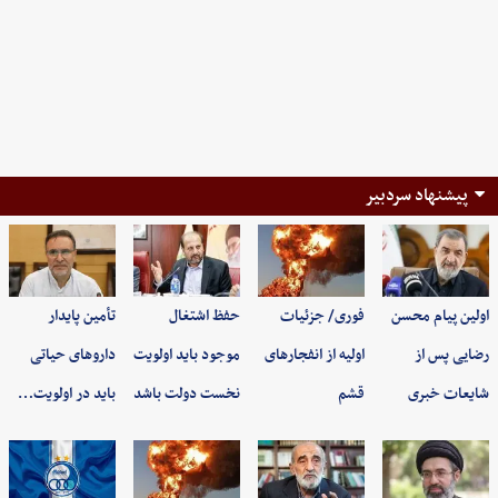
پیشنهاد سردبیر
اولین پیام محسن
فوری/ جزئیات
حفظ اشتغال
تأمین پایدار
رضایی پس از
اولیه از انفجارهای
موجود باید اولویت
داروهای حیاتی
شایعات خبری
قشم
نخست دولت باشد
باید در اولویت…