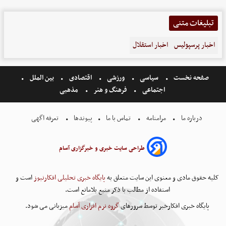
تبلیغات متنی
اخبار پرسپولیس
اخبار استقلال
صفحه نخست
سیاسی
ورزشی
اقتصادی
بین الملل
اجتماعی
فرهنگ و هنر
مذهبی
درباره ما
مرامنامه
تماس با ما
پیوندها
تعرفه اگهی
طراحی سایت خبری و خبرگزاری آسام
کلیه حقوق مادی و معنوی این سایت متعلق به
پایگاه خبری تحلیلی افکارنیوز
است و
استفاده از مطالب با ذکر منبع بلامانع است.
پایگاه خبری افکارخبر توسط سرورهای
گروه نرم افزاری آسام
میزبانی می شود.