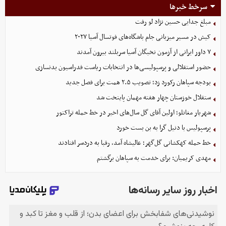
سرخط خبرها
مبلغ جدایی حسین نژاد لو رفت
کیش در مسیر میزبانی جام باشگاه‌های فوتسال آسیا ۲۰۲۷
۷ داور ایرانی از آزمون نخبگان آسیا سربلند بیرون آمدند
حضور استقلالی و پرسپولیسی‌ها در انتخابات ریاست فدراسیون بدنسازی
بودجه سپاهان رکورد زد؛ تصویب ۲.۵ همت برای فصل جدید
ستقلال خوزستان چهار هفته مهمان پایتخت شد
شهریار مغانلو؛ اولین آقای گل سال‌های اخیر در خط حمله تراکتور
پرسپولیس با دنیل گرا به بن بست خورد
خط حمله کهکشانی گل‌گهر؛ عالیشاه آمد، رقبا به دردسر افتادند
مهدی کریمیان: برای خدمت به سپاهان برگشتم