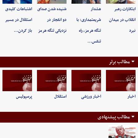
ابتکارات رهبر
هشدار
شنیده شدن صدای
اشتباهات کلیدی
انقلاب در میدان
شریعتمداری: با
دو انفجار در
استقلال در مسیر
نبرد
تنگه هرمز، راه
نزدیکی تنگه هرمز
باز کردن…
تنفس…
مطالب برتر
اخبار
اخبار ورزشی
استقلال
پرسپولیس
مطالب پیشنهادی