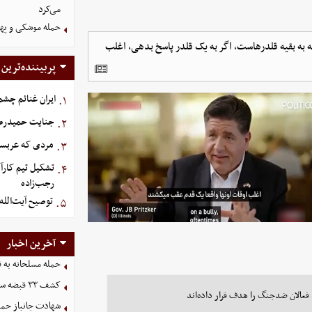
می‌کرد
حمله موشکی و پهپ
ه به بقیه قلدرهاست، اگر به یک قلدر پاسخ بدهی، اغلب
پربیننده‌ترین
ایران غنائم چشم
۱.
جنایت حمیدرضار
۲.
مردی که عربستان برای سرش ۵
۳.
تشکیل تیم کارآ
۴.
رجب‌زاده
توصیح آیت‌الله
۵.
آخرین اخبار
حمله مسلحانه به قهوه‌خانه
کشف ۳۳ قبضه سلاح در مرزهای آذربایجان غربی
فعالان ضدجنگ را هدف قرار داده‌اند
شهادت جانباز حمل