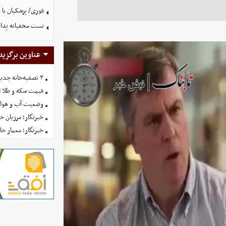
فوری/ پزشکیان با 
تست مخفیانه پدافن
عناوین برگزید
۳ تصفیه‌خانه جدید برای فضای سبز تهران در راه است
قیمت سکه و طلا امروز یکش
وضعیت آب و هوای کشور 
خبرنگار؛ مرزبان 
خبرنگار؛ معمار ح