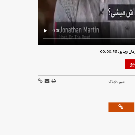
ویدیو: 00:00:58
یو
منبع :
تابناک