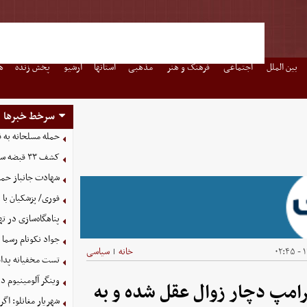
بین الملل
اجتماعی
فرهنگ و هنر
مذهبی
استانها
آرشیو
پخش زنده
ه
سرخط خبرها
حمله مسلحانه به قهوه‌خانه
کشف ۳۳ قبضه سلاح در مرزهای آذربایجان غربی
شهادت جانباز حمل
فوری/ پزشکیان با 
پناهگاه‌سازی در ته
جواد نکونام رسما 
۱
خانه
سیاسی
|
تست مخفیانه پدافن
وینگر آلومینیوم د
رامپ دچار زوال عقل شده و به
شهریار مغانلو: اگر