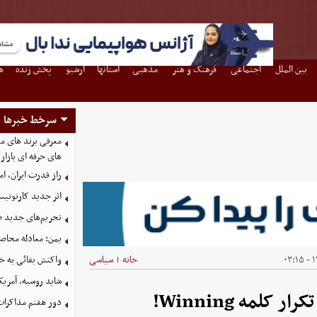
بین الملل
اجتماعی
فرهنگ و هنر
مذهبی
استانها
آرشیو
پخش زنده
ه
سرخط خبرها
معرفی برند های مع
های حرفه ای بازار
راز قدرت ایران، ا
اثر جدید کارتونی
تحریم‌های جدید ضد
یمن: معادله محاصره
۱۴
خانه
سیاسی
واکنش بقائی به خی
|
شاید روسیه، آمریکا
مه Winning!
دور هفتم مذاکرات