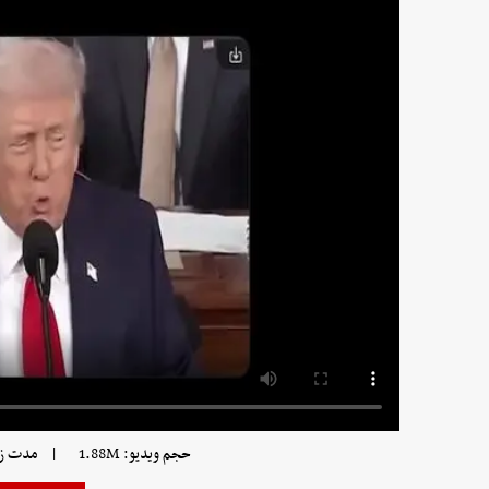
|
حجم ویدیو: 1.88M
مدت زمان 