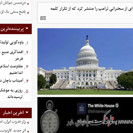
درخشش جوانان ایر
خ سفید در شبکه ایکس (توییتر) ویدیویی 60 دقیقه‌ای از سخنرانی ترامپ را منتشر کرد که از تکرار کلمه
پاسخ منفی یک لژیو
پربیننده‌ترین
یاوه‌گویی تولیدک
۱.
افشاگری منبع م
۲.
هرمز
مقاومت اسلامی ع
۳.
انداختیم
آمیتاب باچان دو
۴.
روزی به موشک‌ ه
۵.
ترسیده‌اند
آخرین اخبار
راز قدرت ایران، ا
اثر جدید کارتونی