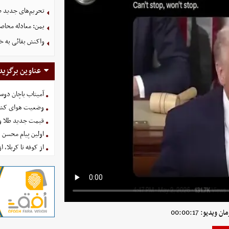
تحریم‌های جدید ضد
یمن: معادله محاصره
واکنش بقائی به خی
عناوین برگزید
آمیتاب باچان دوست
وضعیت هوای کشور امروز 
قیمت جدید طلا و سکه امروز ۱۶ 
اولین پیام محسن 
از کوفه تا کربلا، ا
ویدیو: 00:00:17