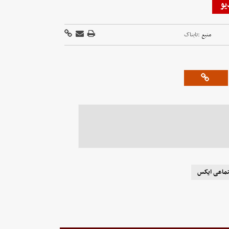
یو
منبع :
تابناک
تماعی ایکس