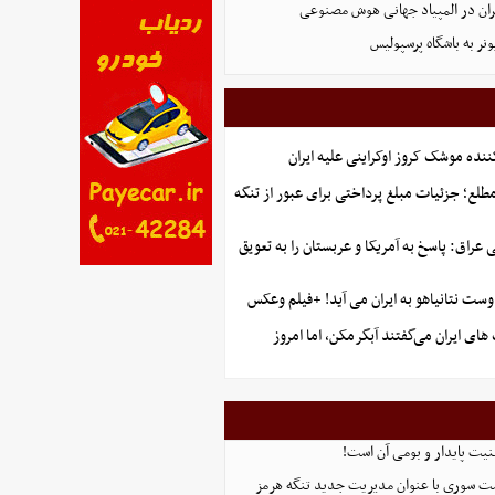
ان در المپیاد جهانی هوش مصنوعی
نر به باشگاه پرسپولیس
ننده موشک کروز اوکراینی علیه ایران
طلع؛ جزئیات مبلغ پرداختی برای عبور از تنگه
راق: پاسخ به آمریکا و عربستان را به تعویق
ست نتانیاهو به ایران می آید! +فیلم وعکس
ای ایران می‌گفتند آبگرمکن، اما امروز
منیت پایدار و بومی آن است!
ست سوری با عنوان مدیریت جدید تنگه هرمز