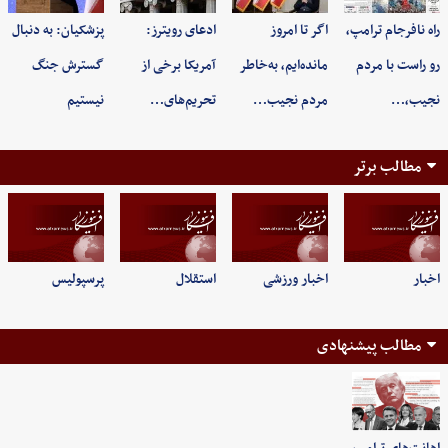
راه نافرجام ترامپ،
اگر تا امروز
ادعای رویترز:
پزشکیان: به‌ دنبال
رو راست با مردم
مانده‌ایم، به‌خاطر
آمریکا برخی از
گسترش جنگ
نجیب،…
مردم نجیب…
تحریم‌های…
نیستیم
مطالب برتر
اخبار
اخبار ورزشی
استقلال
پرسپولیس
مطالب پیشنهادی