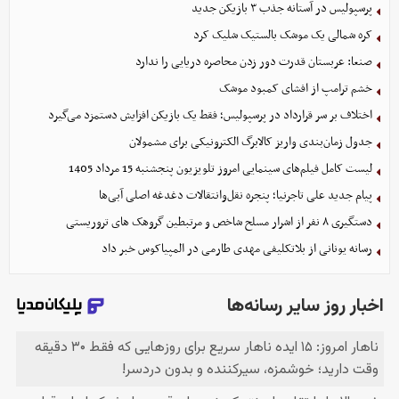
پرسپولیس در آستانه جذب ۳ بازیکن جدید
کره شمالی یک موشک بالستیک شلیک کرد
صنعا: عربستان قدرت دور زدن محاصره دریایی را ندارد
خشم ترامپ از افشای کمبود موشک
اختلاف بر سر قرارداد در پرسپولیس؛ فقط یک بازیکن افزایش دستمزد می‌گیرد
جدول زمان‌بندی واریز کالابرگ الکترونیکی برای مشمولان
لیست کامل فیلم‌های سینمایی امروز تلویزیون پنجشنبه 15 مرداد 1405
پیام جدید علی تاجرنیا؛ پنجره نقل‌وانتقالات دغدغه اصلی آبی‌ها
دستگیری ۸ نفر از اشرار مسلح شاخص و مرتبطین گروهک های تروریستی
رسانه یونانی از بلاتکلیفی مهدی طارمی در المپیاکوس خبر داد