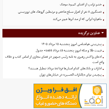
خشم ترامپ از افشای کمبود موشک
دستگیری ۸ نفر از اشرار مسلح شاخص و مرتبطین گروهک های تروریستی
ماهواره ایرانی که از سد ابرها عبور می‌کند
عناوین برگزیده
پیش‌بینی هواشناسی امروز پنجشنبه ۱۵ مرداد ۱۴۰۵
قیمت طلا و سکه امروز پنجشنبه 15 مرداد 1405+ جدول
ادعای واکنش رهبری به نامه رئیس جمهور در فضای مجازی از اساس کذب و خلاف
واقع است
ادارات و بانک‌های کدام استان‌ها فردا 14 مرداد تعطیل هستند؟
پیچیدن نوای «یالثارات الحسین» در خیابان‌های تهران