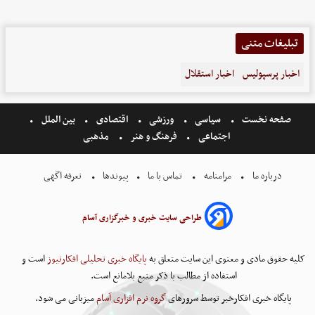
تبلیغات متنی
اخبار پرسپولیس
اخبار استقلال
صفحه نخست
سیاسی
ورزشی
اقتصادی
بین الملل
اجتماعی
فرهنگ و هنر
مذهبی
درباره ما
مرامنامه
تماس با ما
پیوندها
تعرفه اگهی
طراحی سایت خبری و خبرگزاری آسام
کلیه حقوق مادی و معنوی این سایت متعلق به
پایگاه خبری تحلیلی افکارنیوز
است و
استفاده از مطالب با ذکر منبع بلامانع است.
پایگاه خبری افکارخبر توسط سرورهای
گروه نرم افزاری آسام
میزبانی می شود.