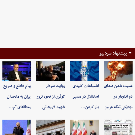
پیشنهاد سردبیر
شنیده شدن صدای
اشتباهات کلیدی
روایت سردار
پیام قاطع و صریح
دو انفجار در
استقلال در مسیر
کوثری از نحوه ترور
ایران به متحدان
نزدیکی تنگه هرمز
باز کردن…
شهید لاریجانی
منطقه‌ای آم…