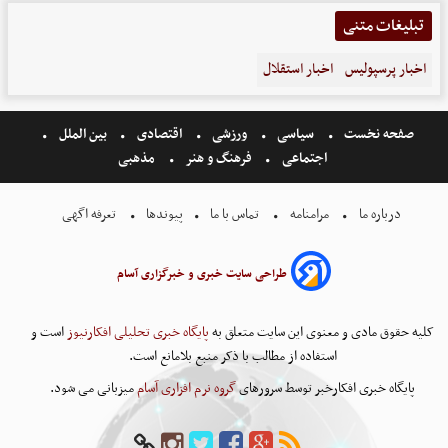
تبلیغات متنی
اخبار پرسپولیس
اخبار استقلال
صفحه نخست
سیاسی
ورزشی
اقتصادی
بین الملل
اجتماعی
فرهنگ و هنر
مذهبی
درباره ما
مرامنامه
تماس با ما
پیوندها
تعرفه اگهی
طراحی سایت خبری و خبرگزاری آسام
کلیه حقوق مادی و معنوی این سایت متعلق به
پایگاه خبری تحلیلی افکارنیوز
است و
استفاده از مطالب با ذکر منبع بلامانع است.
پایگاه خبری افکارخبر توسط سرورهای
گروه نرم افزاری آسام
میزبانی می شود.