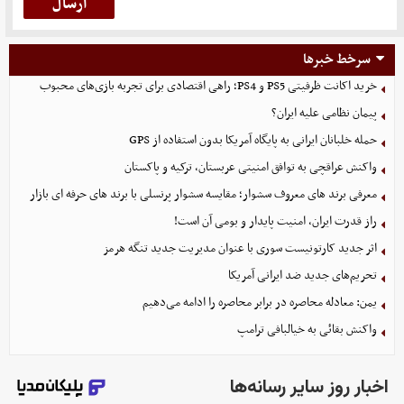
سرخط خبرها
خرید اکانت ظرفیتی PS5 و PS4؛ راهی اقتصادی برای تجربه بازی‌های محبوب
پیمان نظامی علیه ایران؟
حمله خلبانان ایرانی به پایگاه آمریکا بدون استفاده از GPS
واکنش عراقچی به توافق امنیتی عربستان، ترکیه و پاکستان
معرفی برند های معروف سشوار؛ مقایسه سشوار پرنسلی با برند های حرفه ای بازار
راز قدرت ایران، امنیت پایدار و بومی آن است!
اثر جدید کارتونیست سوری با عنوان مدیریت جدید تنگه هرمز
تحریم‌های جدید ضد ایرانی آمریکا
یمن: معادله محاصره در برابر محاصره را ادامه می‌دهیم
واکنش بقائی به خیالبافی ترامپ