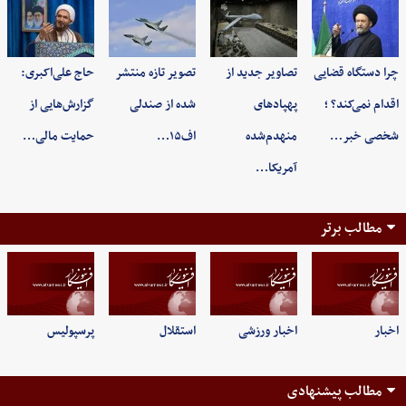
چرا دستگاه قضایی
تصاویر جدید از
تصویر تازه منتشر
حاج علی‌اکبری:
اقدام نمی‌کند؟ ؛
پهپادهای
شده از صندلی
گزارش‌هایی از
شخصی خبر…
منهدم‌شده
اف۱۵…
حمایت مالی…
آمریکا…
مطالب برتر
اخبار
اخبار ورزشی
استقلال
پرسپولیس
مطالب پیشنهادی