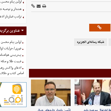
اولین پیام محسن 
هشدار و توصیه جد
ترامپ قمارباز ادع
عناوین برگزید
اولین پیام محسن 
شبکه رسانه‌ای الجزیره
فوری/ جزئیات اولی
پیش‌بینی هواشناسی امروز
قیمت طلا و سکه امروز پنجشنب
ادعای واکنش رهبر
اساس کذب و خلاف 
 اشتغال موجود باید
تأمین پایدار داروهای حیاتی