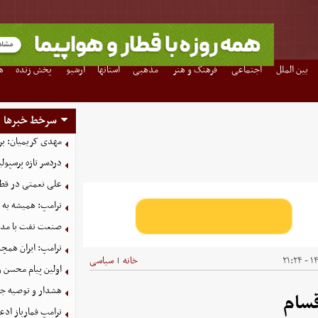
بین الملل
اجتماعی
فرهنگ و هنر
مذهبی
استانها
آرشیو
پخش زنده
ه
سرخط خبرها
مهدی کریمیان: بر
دردسر تازه پرسپو
علی نعمتی در قطر؛
ترامپ: همیشه به م
صنعت نفت با مداف
ترامپ: ایران همچن
۱۴۰
خانه
سیاسی
|
اولین پیام محسن 
هشدار و توصیه جد
قسام
ترامپ قمارباز ادع