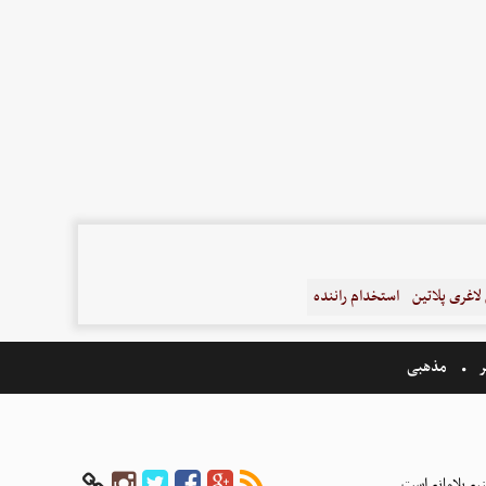
اغری پلاتین
استخدام راننده
ر
مذهبی
بع بلامانع است.