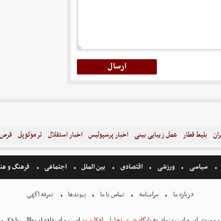
ران
بلیط قطار
عمل زیبایی بینی
اخبار پرسپولیس
اخبار استقلال
ترموکوپل
قرص ل
سیاسی
ورزشی
اقتصادی
بین الملل
اجتماعی
فرهنگ و هن
درباره ما
مرامنامه
تماس با ما
پیوندها
تعرفه اگهی
و معنوی این سایت متعلق به
پایگاه خبری تحلیلی افکارنیوز
است و استفاده از مطالب با ذکر من