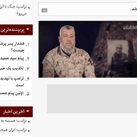
ترامپ: جنگ با ایر
شد.
می‌رود
پربیننده‌ترین
هشدار پسر پزشک
۱.
چیست؟
پیام سید مجید 
۲.
تکذیب یک خبر د
۳.
ترامپ با تهدید
۴.
است
اولین پیام مح
۵.
آخرین اخبار
ترامپ: همیشه به م
ترامپ: ایران همچن