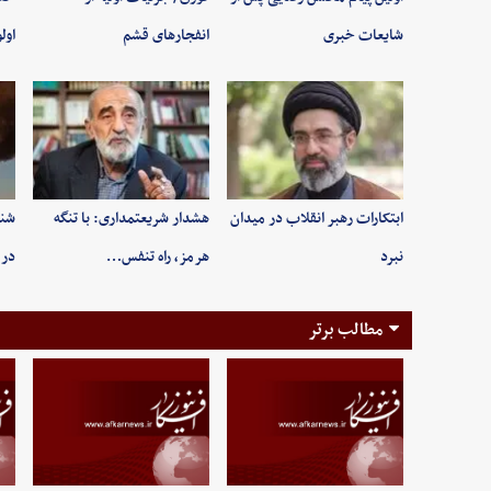
شایعات خبری
انفجارهای قشم
اول
ابتکارات رهبر انقلاب در میدان
هشدار شریعتمداری: با تنگه
شنی
نبرد
هرمز، راه تنفس…
در 
مطالب برتر