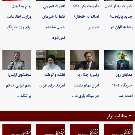
خبر جدید از فصل
طبیعت بکر جاده
اعتماد عمومی
پیام متفاوت
جدید پایتخت/
اسالم به خلخال/
فقط با خبرهای
وزارت اطلاعات
رضا عطاران در…
تصاویر
خوب ساخته
برای روز خبرنگار
نمی‌شود
هدایای روز
ونس: جنگ با
نقشه و توطئه
سخنگوی ارتش:
خبرنگار ۱۴۰۵
ایران تمام نشده؛
آمریکا برای عراق
نظم ایرانی حاکم
اعلام شد
در میانه بازی ه…
بر تنگه…
مطالب برتر