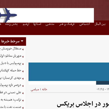
بین الملل
اجتماعی
فرهنگ و هنر
مذهبی
استانها
آرشیو
پخش زنده
ه
سرخط خبرها
ستقلال خوزستان چ
شهریار مغانلو؛ اول
پرسپولیس با دنیل 
خط حمله کهکشانی گ
مهدی کریمیان: بر
دردسر تازه پرسپو
۱۴
خانه
سیاسی
|
علی نعمتی در قطر؛
ترامپ: همیشه به م
ور در اجلاس بریکس
صنعت نفت با مداف