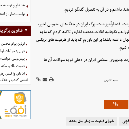
هشدار و توصیه جد
ند داشتم و در آن به تفصیل گفتگو کردیم.
ترامپ قمارباز ادع
ت افتخارآمیز ملت بزرگ ایران در جنگ‌های تحمیلی اخیر،
عناوین برگزید
انه و یکجانبه ایالات متحده اشاره و تاکید کردم که ما به
ان داشته باشد؛ بر این باوریم که باید از ظرفیت های بریکس
اولین پیام محسن 
 کنیم.
فوری/ جزئیات اولی
پیش‌بینی هواشناسی امروز
ارت جمهوری اسلامی ایران در دهلی نو به سوالات آن ها
قیمت طلا و سکه امروز پنجشنب
ادعای واکنش رهبر
اساس کذب و خلاف 
منبع :
فارس
قچی
شورای امنیت سازمان ملل متحد