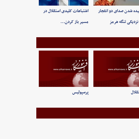
ده شدن صدای دو انفجار
اشتباهات کلیدی استقلال در
نزدیکی تنگه هرمز
مسیر باز کردن…
قلال
پرسپولیس