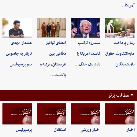
آمریکا…
زمان پرداخت
سندرز: ترامپ
امضای توافق
هشدار مهدی
مابه‌التفاوت حقوق
فاسد، آمریکا را
دفاعی بین
تارتار به جاسوس
بازنشستگان
وارد یک جنگ…
عربستان، ترکیه و
تیم پرسپولیس
پاکست…
مطالب برتر
اخبار
اخبار ورزشی
استقلال
پرسپولیس