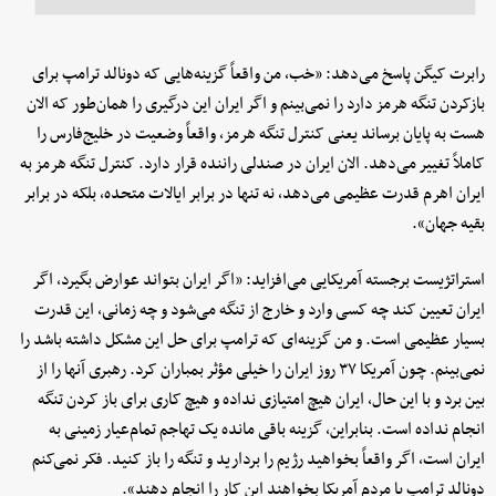
رابرت کیگن پاسخ می‌دهد: «خب، من واقعاً گزینه‌هایی که دونالد ترامپ برای
بازکردن تنگه هرمز دارد را نمی‌بینم و اگر ایران این درگیری را همان‌طور که الان
هست به پایان برساند یعنی کنترل تنگه هرمز، واقعاً وضعیت در خلیج‌فارس را
کاملاً تغییر می‌دهد. الان ایران در صندلی راننده قرار دارد. کنترل تنگه هرمز به
ایران اهرم قدرت عظیمی می‌دهد، نه تنها در برابر ایالات متحده، بلکه در برابر
بقیه جهان».
استراتژیست برجسته آمریکایی می‌افزاید: «اگر ایران بتواند عوارض بگیرد، اگر
ایران تعیین کند چه کسی وارد و خارج از تنگه می‌شود و چه زمانی، این قدرت
بسیار عظیمی است. و من گزینه‌ای که ترامپ برای حل این مشکل داشته باشد را
نمی‌بینم. چون آمریکا ۳۷ روز ایران را خیلی مؤثر بمباران کرد. رهبری آنها را از
بین برد و با این حال، ایران هیچ امتیازی نداده و هیچ کاری برای باز کردن تنگه
انجام نداده‌ است. بنابراین، گزینه‌ باقی مانده یک تهاجم تمام‌عیار زمینی به
ایران است، اگر واقعاً بخواهید رژیم را بردارید و تنگه را باز کنید. فکر نمی‌کنم
دونالد ترامپ یا مردم آمریکا بخواهند این کار را انجام دهند».