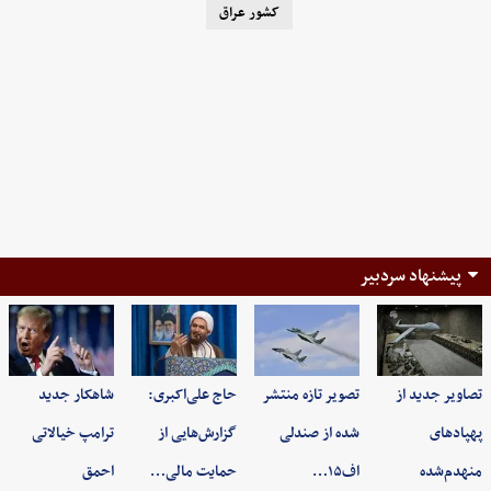
کشور عراق
پیشنهاد سردبیر
تصاویر جدید از
تصویر تازه منتشر
حاج علی‌اکبری:
شاهکار جدید
پهپادهای
شده از صندلی
گزارش‌هایی از
ترامپ خیالاتی
منهدم‌شده
اف۱۵…
حمایت مالی…
احمق