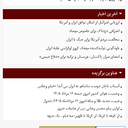
آخرین اخبار
ارزیابی اسرائیل از امکان توافق ایران و آمریکا
اعترافی دردناک برای جاسوس موساد
مخالفت مردم آمریکا برای جنگ با ایران
یاوه‌گویی تولیدکننده موشک کروز اوکراینی علیه ایران
امضای سران پاکستان، عربستان و ترکیه برای «دفاع جمعی»
عناوین برگزیده
آمیتاب باچان دوست نتانیاهو به ایران می آید! +فیلم وعکس
وضعیت هوای کشور امروز جمعه ۱۶ مرداد ۱۴۰۵
قیمت جدید طلا و سکه امروز ۱۶ مردادماه ۱۴۰۵/ جدول
اولین پیام محسن رضایی پس از شایعات خبری
از کوفه تا کربلا، از کربلا تا ظهور؛ سه قیام ، یک جبهه