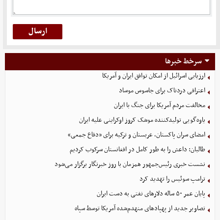
سرخط خبرها
ارزیابی اسرائیل از امکان توافق ایران و آمریکا
اعترافی دردناک برای جاسوس موساد
مخالفت مردم آمریکا برای جنگ با ایران
یاوه‌گویی تولیدکننده موشک کروز اوکراینی علیه ایران
امضای سران پاکستان، عربستان و ترکیه برای «دفاع جمعی»
طالبان: داعش را به طور کامل در افغانستان سرکوب کردیم
نشست خبری رئیس‌جمهور همزمان با روز خبرنگار برگزار می‌شود
ترامپ سوئیس را تهدید کرد
پایان عمر ۵۰ ساله دلارهای نفتی به دست ایران
تصاویر جدید از پهپادهای منهدم‌شده آمریکا توسط سپاه