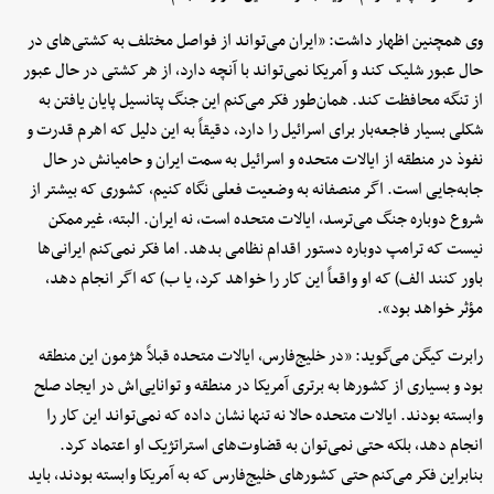
وی همچنین اظهار داشت: «ایران می‌تواند از فواصل مختلف به کشتی‌های در
حال عبور شلیک کند و آمریکا نمی‌تواند با آنچه دارد، از هر کشتی در حال عبور
از تنگه محافظت کند. همان‌طور فکر می‌کنم این جنگ پتانسیل پایان یافتن به
شکلی بسیار فاجعه‌بار برای اسرائیل را دارد، دقیقاً به این دلیل که اهرم قدرت و
نفوذ در منطقه از ایالات متحده و اسرائیل به سمت ایران و حامیانش در حال
جابه‌جایی است. اگر منصفانه به وضعیت فعلی نگاه کنیم، کشوری که بیشتر از
شروع دوباره جنگ می‌ترسد، ایالات متحده است، نه ایران. البته، غیرممکن
نیست که ترامپ دوباره دستور اقدام نظامی بدهد. اما فکر نمی‌کنم ایرانی‌ها
باور کنند الف) که او واقعاً این کار را خواهد کرد، یا ب) که اگر انجام دهد،
مؤثر خواهد بود».
رابرت کیگن می‌گوید: «در خلیج‌فارس، ایالات متحده قبلاً هژمون این منطقه
بود و بسیاری از کشورها به برتری آمریکا در منطقه و توانایی‌اش در ایجاد صلح
وابسته بودند. ایالات متحده حالا نه تنها نشان داده که نمی‌تواند این کار را
انجام دهد، بلکه حتی نمی‌توان به قضاوت‌های استراتژیک او اعتماد کرد.
بنابراین فکر می‌کنم حتی کشورهای خلیج‌فارس که به آمریکا وابسته بودند، باید