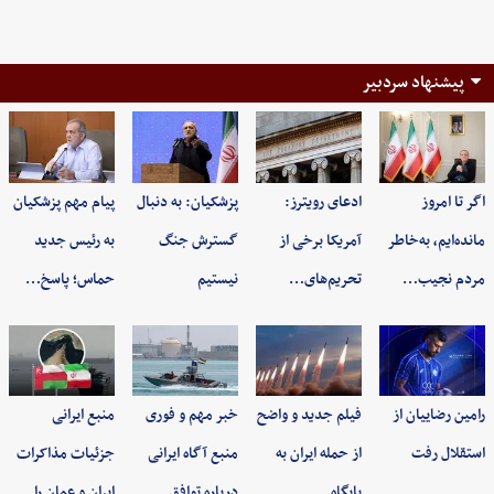
پیشنهاد سردبیر
اگر تا امروز
ادعای رویترز:
پزشکیان: به‌ دنبال
پیام مهم پزشکیان
مانده‌ایم، به‌خاطر
آمریکا برخی از
گسترش جنگ
به رئیس جدید
مردم نجیب…
تحریم‌های…
نیستیم
حماس؛ پاسخ…
رامین رضاییان از
فیلم جدید و واضح
خبر مهم و فوری
منبع ایرانی
استقلال رفت
از حمله ایران به
منبع آگاه ایرانی
جزئیات مذاکرات
پایگاه…
درباره توافق
ایران و عمان را…