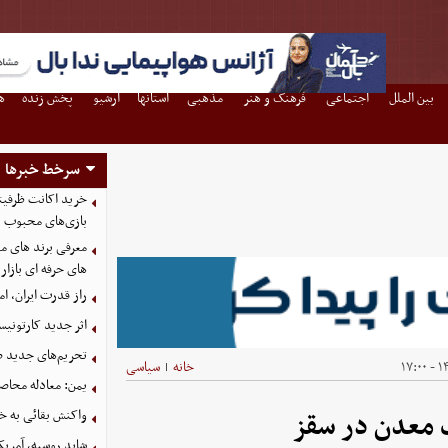
بین الملل
اجتماعی
فرهنگ و هنر
مذهبی
استانها
آرشیو
پخش زنده
ه
سرخط خبرها
بازی‌های محبوب
معرفی برند های مع
های حرفه ای بازار
راز قدرت ایران، ا
اثر جدید کارتونی
تحریم‌های جدید ضد
۱۴۰
خانه
سیاسی
|
یمن: معادله محاصره
واکنش بقائی به خی
 معدن در سقز
شاید روسیه، آمریکا