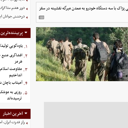
‌ماه گروهک تروریستی پژاک با سه دستگاه خودرو به معدن میرگه نقشینه در سقز
دور هفتم مذاکرات
درخشش جوانان ایر
پربیننده‌ترین
یاوه‌گویی تولیدک
۱.
افشاگری منبع م
۲.
هرمز
مقاومت اسلامی ع
۳.
انداختیم
آمیتاب باچان دو
۴.
روزی به موشک‌ ه
۵.
ترسیده‌اند
آخرین اخبار
راز قدرت ایران، ا