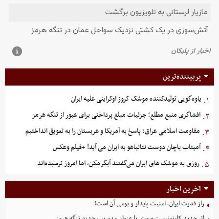
پربیننده‌ترین
یاوه‌گویی تولیدکننده موشک کروز اوکراینی علیه ایران
۱.
افشاگری منبع مطلع؛ جزئیات مبلغ پرداختی برای عبور از تنگه هرمز
۲.
مقاومت اسلامی عراق: پاسخ به آمریکا و عربستان را به تعویق انداختیم
۳.
آمیتاب باچان دوست نتانیاهو به ایران می آید! +فیلم وعکس
۴.
روزی به موشک‌ های ایران می‌گفتند آبگرمکن، اما امروز ترسیده‌اند
۵.
آخرین اخبار
راز قدرت ایران، امنیت پایدار و بومی آن است!
اثر جدید کارتونیست سوری با عنوان مدیریت جدید تنگه هرمز