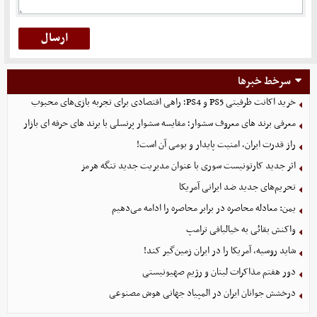
سرخط خبرها
خرید اکانت ظرفیتی PS5 و PS4؛ راهی اقتصادی برای تجربه بازی‌های محبوب
معرفی برند های معروف سشوار؛ مقایسه سشوار پرنسلی با برند های حرفه ای بازار
راز قدرت ایران، امنیت پایدار و بومی آن است!
اثر جدید کارتونیست سوری با عنوان مدیریت جدید تنگه هرمز
تحریم‌های جدید ضد ایرانی آمریکا
یمن: معادله محاصره در برابر محاصره را ادامه می‌دهیم
واکنش بقائی به خیالبافی ترامپ
شاید روسیه، آمریکا را در ایران زمین‌گیر کند!
دور هفتم مذاکرات لبنان و رژیم صهیونیستی
درخشش جوانان ایران در المپیاد جهانی هوش مصنوعی