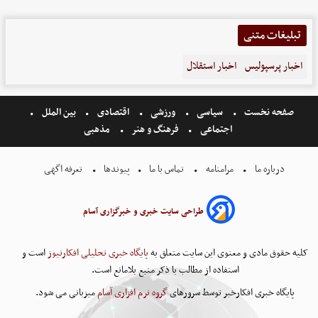
تبلیغات متنی
اخبار پرسپولیس
اخبار استقلال
صفحه نخست
سیاسی
ورزشی
اقتصادی
بین الملل
اجتماعی
فرهنگ و هنر
مذهبی
درباره ما
مرامنامه
تماس با ما
پیوندها
تعرفه اگهی
طراحی سایت خبری و خبرگزاری آسام
کلیه حقوق مادی و معنوی این سایت متعلق به
پایگاه خبری تحلیلی افکارنیوز
است و
استفاده از مطالب با ذکر منبع بلامانع است.
پایگاه خبری افکارخبر توسط سرورهای
گروه نرم افزاری آسام
میزبانی می شود.