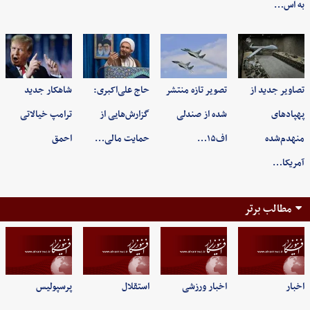
به اس…
تصاویر جدید از
تصویر تازه منتشر
حاج علی‌اکبری:
شاهکار جدید
پهپادهای
شده از صندلی
گزارش‌هایی از
ترامپ خیالاتی
منهدم‌شده
اف۱۵…
حمایت مالی…
احمق
آمریکا…
مطالب برتر
اخبار
اخبار ورزشی
استقلال
پرسپولیس