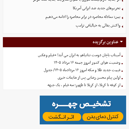
تحریم‌های جدید ضد ایرانی آمریکا
یمن: معادله محاصره در برابر محاصره را ادامه می‌دهیم
واکنش بقائی به خیالبافی ترامپ
عناوین برگزیده
آمیتاب باچان دوست نتانیاهو به ایران می آید! +فیلم وعکس
وضعیت هوای کشور امروز جمعه ۱۶ مرداد ۱۴۰۵
قیمت جدید طلا و سکه امروز ۱۶ مردادماه ۱۴۰۵/ جدول
اولین پیام محسن رضایی پس از شایعات خبری
از کوفه تا کربلا، از کربلا تا ظهور؛ سه قیام ، یک جبهه