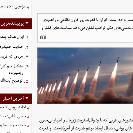
عراقچی: اکنون هیچ 
غییر داده است. ایران با قدرت روزافزون نظامی و راهبردی
پربیننده‌ترین
ب‌نشینی‌های مکرر ترامپ نشان می‌دهد سیاست‌های فشار و
ایران غنائم چشم
۱.
جنایت حمیدرضار
۲.
مردی که عربستان برای سرش ۵
۳.
تشکیل تیم کارآ
۴.
رجب‌زاده
توصیح آیت‌الله
۵.
آخرین اخبار
ادامه بررسی لایحه
حاجی بابایی: مجل
ورهای عربی که با رد وال‌استریت ژورنال و اظهار بی‌خبری
حجله حمیدرضا رج
زی های روانی، دنبال ایجاد توهم قدرت از آمریکاست. واقعیت