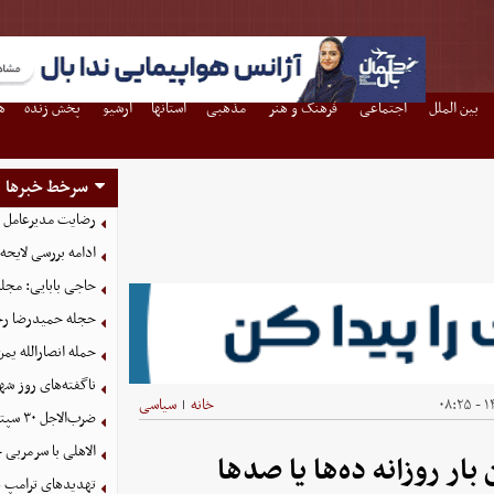
بین الملل
اجتماعی
فرهنگ و هنر
مذهبی
استانها
آرشیو
پخش زنده
ه
سرخط خبرها
رضایت مدیرعامل ذ
ادامه بررسی لایحه
حاجی بابایی: مجل
حجله حمیدرضا رج
حمله انصارالله یمن
ناگفته‌های روز شه
۱۴
خانه
سیاسی
|
ضرب‌الاجل ۳۰ سپتامبر برای پایان حضور نظامی آمریکا در عراق
الاهلی با سرمربی
ار روزانه ده‌ها یا صدها
تهدیدهای ترامپ علیه