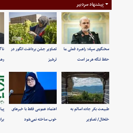
پیشنهاد سردبیر
سخنگوی سپاه: راهبرد فعلی ما
تصاویر جشن برداشت انگور در
ناگ
حفظ تنگه هرمز است
ترشیز
رهب
طبیعت بکر جاده اسالم به
اعتماد عمومی فقط با خبرهای
پیا
خلخال/ تصاویر
خوب ساخته نمی‌شود
برا