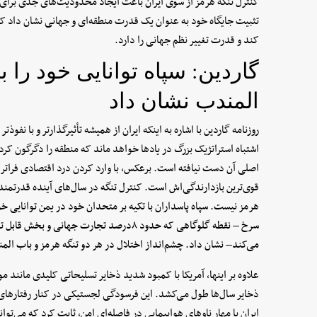
کنترل تنگه هرمز از سوی ایران باعث ایجاد محدودیت‌های جدی برای 
تثبیت جایگاه خود به عنوان یک قدرت منطقه‌ای و جهانی نشان داد که
کند و قدرت تغییر نظم جهانی را دارد.
گاردین: سپاه توانایی خود را ب
المندب نشان داد
روزنامه گاردین با اشاره به اینکه ایران از همیشه تأثیرگذارتر و با نف
اشتباه استراتژیک بزرگ در یادها خواهد ماند که منطقه را دگرگون کرد
اصلی آن دست نیافته است. برعکس، با وارد کردن درد اقتصادی فراتر ا
قوی‌ترین بازدارندگی‌اش است. کنترل تنگه در سال‌های آینده قدرتمندت
هرمز نیست. سپاه پاسداران با تکیه بر متحدان خود در یمن توانایی خ
سرخ – نقطه گلوگاهی که حدود ۸درصد تجارت جها
می‌کند– نشان داد. چشم‌انداز اختلال در هر دو تنگه هرمز و باب الم
علاوه بر اینها، آمریکا با کمبود شدید ذخایر تسلیحاتی کلیدی مانند
ذخایر سال‌ها طول می‌کشد. این فرسودگی لجستیکی در کنار رفتارها
ایران با مهار ناوهای هواپیمایی در فاصله‌ای امن، ثابت کرد که می‌تو