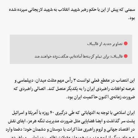
سمتی که پیش از این با حکم رهبر شهید انقلاب به شهید لاریجانی سپرده شده
بود.
تصاویر جدید از قالیباف
قالیباف: برای تمام گزینه‌ها آماده‌ایم، شگفت‌زده خواهند شد
این انتصاب در مقطع فعلی توانست ۳ رأس مهم مثلث میدان، دیپلماسی و
عرصه توافقات راهبردی ایران را به یکدیگر متصل کند. اتصالی راهبردی که
ضرورت زمانه‌ی اکنون حاکمیت ایران بود.
ایران اسلامی با توجه به التهاباتی که طی درگیری ۴۰ روزه با آمریکا و اسرائیل
پشت سر گذاشت و ایضا قضایایی مثل ضرورت مدیریت تنگه هرمز، ایفای نقش
در اقتصاد جهانی و لزوم راهبری مذاکرات با دوستان و دشمنان خود؛ دفعتا وارد
عرصه‌ای بزرگ از لزوم مدیریت همزمان مقولات نظامی، دیپلماسی و راهبردی