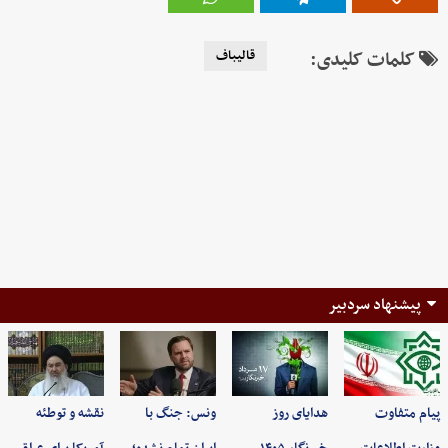
کلمات کلیدی:
قالیباف
پیشنهاد سردبیر
پیام متفاوت
هدایای روز
ونس: جنگ با
نقشه و توطئه