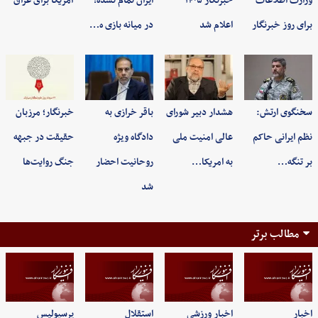
وزارت اطلاعات
خبرنگار ۱۴۰۵
ایران تمام نشده؛
آمریکا برای عراق
برای روز خبرنگار
اعلام شد
در میانه بازی ه…
سخنگوی ارتش:
هشدار دبیر شورای
باقر خرازی به
خبرنگار؛ مرزبان
نظم ایرانی حاکم
عالی امنیت ملی
دادگاه ویژه
حقیقت در جبهه
بر تنگه…
به امریکا…
روحانیت احضار
جنگ روایت‌ها
شد
مطالب برتر
اخبار
اخبار ورزشی
استقلال
پرسپولیس