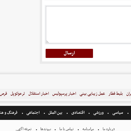
ران
بلیط قطار
عمل زیبایی بینی
اخبار پرسپولیس
اخبار استقلال
ترموکوپل
قرص ل
سیاسی
ورزشی
اقتصادی
بین الملل
اجتماعی
فرهنگ و هن
درباره ما
مرامنامه
تماس با ما
پیوندها
تعرفه اگهی