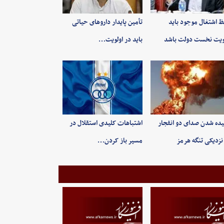
 اشتغال موجود باید
تأمین پایدار داروهای حیاتی
ویت نخست دولت باشد
باید در اولویت…
ده شدن صدای دو انفجار
اشتباهات کلیدی استقلال در
نزدیکی تنگه هرمز
مسیر باز کردن…