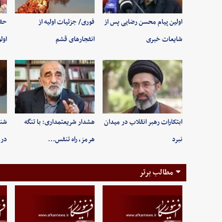
اولین پیام محسن رضایی پس از
فوری/ جزئیات اولیه از
حفظ
شایعات خبری
انفجارهای قشم
اول
ابتکارات رهبر انقلاب در میدان
هشدار شریعتمداری: با تنگه
شنی
نبرد
هرمز، راه تنفس…
در 
مطالب برتر