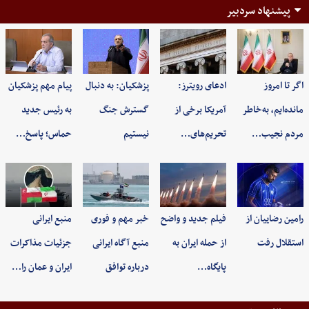
پیشنهاد سردبیر
اگر تا امروز
ادعای رویترز:
پزشکیان: به‌ دنبال
پیام مهم پزشکیان
مانده‌ایم، به‌خاطر
آمریکا برخی از
گسترش جنگ
به رئیس جدید
مردم نجیب…
تحریم‌های…
نیستیم
حماس؛ پاسخ…
رامین رضاییان از
فیلم جدید و واضح
خبر مهم و فوری
منبع ایرانی
استقلال رفت
از حمله ایران به
منبع آگاه ایرانی
جزئیات مذاکرات
پایگاه…
درباره توافق
ایران و عمان را…