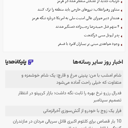
جزئیات جدید از نفتکش منفجر شده در هرمز
مشاور رهبرانقلاب: نیروهای خارجی باید منطقه را ترک کنند
هشدار دبیر شورای عالی امنیت ملی به امریکا درباره تنگه هرمز
۴ متهم قتل حمیدرضا رجب‌زاده دستگیر شدند
پدر لیونل مسی درگذشت
وجود شواهدی مبنی بر بمباران لامرد با فسفر