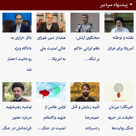
پیشنهاد سردبیر
نقشه و توطئه
سخنگوی ارتش:
هشدار دبیر شورای
باقر خرازی به
آمریکا برای عراق
نظم ایرانی حاکم
عالی امنیت ملی
دادگاه ویژه
بر تنگه…
به امریکا…
روحانیت احضار
شد
خبرنگار؛ مرزبان
تأیید ربایش و قتل
اولین عکس از
توصیه رهبرشهید
حقیقت در جبهه
حمیدرضا
شهید والامقام
درباره حضور
جنگ روایت‌ها
رجب‌زاده
امنیت در جنگ…
فرزندانش در جنگ