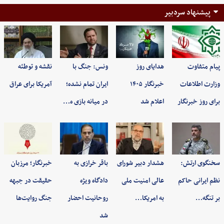
پیشنهاد سردبیر
پیام متفاوت
هدایای روز
ونس: جنگ با
نقشه و توطئه
وزارت اطلاعات
خبرنگار ۱۴۰۵
ایران تمام نشده؛
آمریکا برای عراق
برای روز خبرنگار
اعلام شد
در میانه بازی ه…
سخنگوی ارتش:
هشدار دبیر شورای
باقر خرازی به
خبرنگار؛ مرزبان
نظم ایرانی حاکم
عالی امنیت ملی
دادگاه ویژه
حقیقت در جبهه
بر تنگه…
به امریکا…
روحانیت احضار
جنگ روایت‌ها
شد