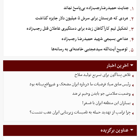
جنایت حمیدرضارجب‌زاده بی‌پاسخ نماند
۱.
مردی که عربستان برای سرش ۵ میلیون دلار جایزه گذاشت
۲.
تشکیل تیم کارآگاهان زبده برای دستگیری عاملان قتل رجب‌زاده
۳.
مداحی بسیجی شهید حمیدرضا رجب‌زاده
۴.
توصیح آیت‌الله سیدمجتبی خامنه‌ای به رسانه‌ها
۵.
آخرین اخبار
تلاش پنتاگون برای تسریع تولید سلاح
رئیس سابق سیا: فرضیات ما درباره ایران مضحک و غیرواقع‌بینانه بود
وضعیت سلامتی جو بایدن وخیم تر شد
بمباران این منطقه ایران با فسفر!
چرا ترامپ از تهدید حمله به تاسیسات زیربنایی ایران عقب نشست؟
عناوین برگزیده